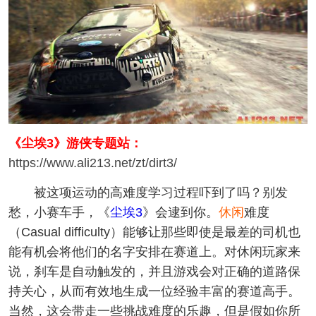
《
尘埃3
》游侠专题站：
https://www.ali213.net/zt/dirt3/
被这项运动的高难度学习过程吓到了吗？别发
愁，小赛车手，《
尘埃3
》会逮到你。
休闲
难度
（Casual difficulty）能够让那些即使是最差的司机也
能有机会将他们的名字安排在赛道上。对休闲玩家来
说，刹车是自动触发的，并且游戏会对正确的道路保
持关心，从而有效地生成一位经验丰富的赛道高手。
当然，这会带走一些挑战难度的乐趣，但是假如你所