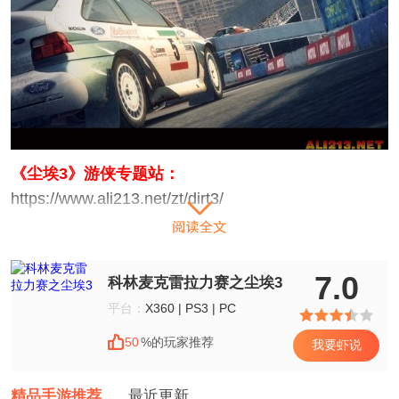
《
尘埃3
》游侠专题站：
https://www.ali213.net/zt/dirt3/
7.0
科林麦克雷拉力赛之尘埃3
平台：
X360 | PS3 | PC
50
%的玩家推荐
我要虾说
精品手游推荐
最近更新