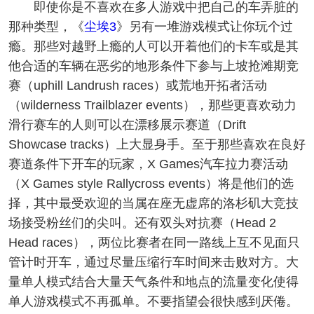
即使你是不喜欢在多人游戏中把自己的车弄脏的
那种类型，《
尘埃3
》另有一堆游戏模式让你玩个过
瘾。那些对越野上瘾的人可以开着他们的卡车或是其
他合适的车辆在恶劣的地形条件下参与上坡抢滩期竞
赛（uphill Landrush races）或荒地开拓者活动
（wilderness Trailblazer events），那些更喜欢动力
滑行赛车的人则可以在漂移展示赛道（Drift
Showcase tracks）上大显身手。至于那些喜欢在良好
赛道条件下开车的玩家，X Games汽车拉力赛活动
（X Games style Rallycross events）将是他们的选
择，其中最受欢迎的当属在座无虚席的洛杉矶大竞技
场接受粉丝们的尖叫。还有双头对抗赛（Head 2
Head races），两位比赛者在同一路线上互不见面只
管计时开车，通过尽量压缩行车时间来击败对方。大
量单人模式结合大量天气条件和地点的流量变化使得
单人游戏模式不再孤单。不要指望会很快感到厌倦。