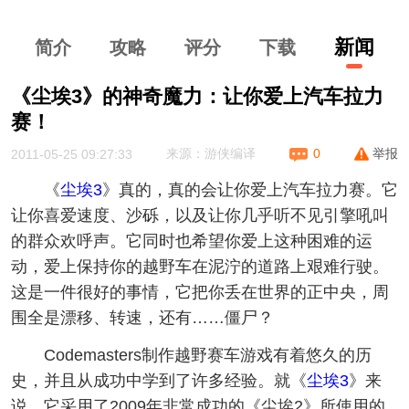
新闻
简介
攻略
评分
下
载
《尘埃3》的神奇魔力：让你爱上汽车拉力
赛！
举报
来源：游侠编译
0
2011-05-25 09:27:33
《
尘埃3
》真的，真的会让你爱上汽车拉力赛。它
让你喜爱速度、沙砾，以及让你几乎听不见引擎吼叫
的群众欢呼声。它同时也希望你爱上这种困难的运
动，爱上保持你的越野车在泥泞的道路上艰难行驶。
这是一件很好的事情，它把你丢在世界的正中央，周
围全是漂移、转速，还有……僵尸？
Codemasters制作越野赛车游戏有着悠久的历
史，并且从成功中学到了许多经验。就《
尘埃3
》来
说，它采用了2009年非常成功的《尘埃2》所使用的