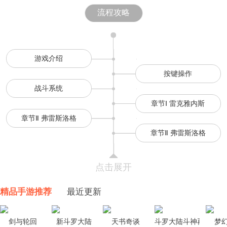
流程攻略
游戏介绍
按键操作
战斗系统
章节Ⅰ 雷克雅内斯
章节Ⅱ 弗雷斯洛格
章节Ⅱ 弗雷斯洛格
点击展开
精品手游推荐
最近更新
剑与轮回
新斗罗大陆
天书奇谈
斗罗大陆斗神再临
梦