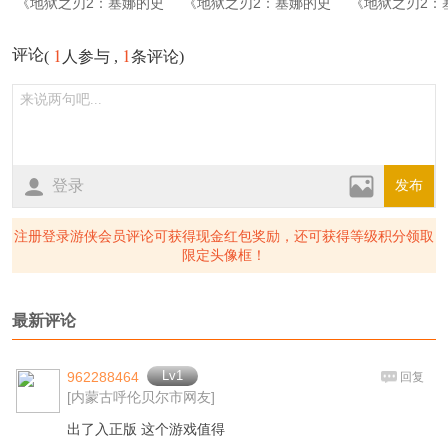
《地狱之刃2：塞娜的史
《地狱之刃2：塞娜的史
《地狱之刃2：
诗》游戏截图2-1
诗》游戏截图2-2
诗》游戏截图
1
1
评论
(
人参与 ,
条评论)
登录
发布
注册登录游侠会员评论可获得现金红包奖励，还可获得等级积分领取
限定头像框！
最新评论
Lv1
962288464
回复
[内蒙古呼伦贝尔市网友]
出了入正版 这个游戏值得