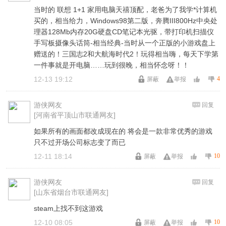
当时的 联想 1+1 家用电脑天禧顶配，老爸为了我学*计算机
买的，相当给力，Windows98第二版，奔腾III800Hz中央处
理器128Mb内存20G硬盘CD笔记本光驱，带打印机扫描仪
手写板摄像头话筒-相当经典-当时从一个正版的小游戏盘上
赠送的！三国志2和大航海时代2！玩得相当嗨，每天下学第
一件事就是开电脑……玩到很晚，相当怀念呀！！
12-13 19:12
4
屏蔽
举报
游侠网友
回复
[河南省平顶山市联通网友]
如果所有的画面都改成现在的 将会是一款非常优秀的游戏
只不过开场公司标志变了而已
12-11 18:14
10
屏蔽
举报
游侠网友
回复
[山东省烟台市联通网友]
steam上找不到这游戏
12-10 08:05
10
屏蔽
举报