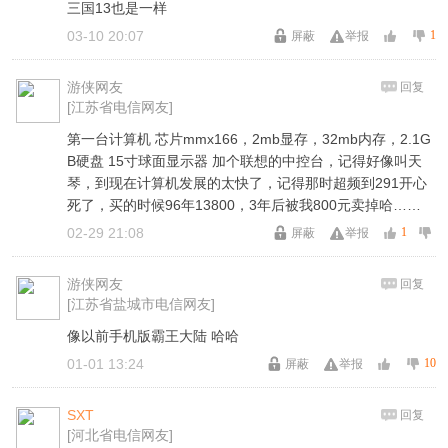
三国13也是一样
03-10 20:07
1
屏蔽
举报
游侠网友
回复
[江苏省电信网友]
第一台计算机 芯片mmx166，2mb显存，32mb内存，2.1G
B硬盘 15寸球面显示器 加个联想的中控台，记得好像叫天
琴，到现在计算机发展的太快了，记得那时超频到291开心
死了，买的时候96年13800，3年后被我800元卖掉哈……
02-29 21:08
1
屏蔽
举报
游侠网友
回复
[江苏省盐城市电信网友]
像以前手机版霸王大陆 哈哈
01-01 13:24
10
屏蔽
举报
SXT
回复
[河北省电信网友]