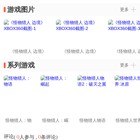
动《进击的巨人》宣传片
姬
猎人：边
游戏图片
更多
《怪物猎人 边境》
《怪物猎人 边境》
《怪物猎人 
XBOX360截图-1
XBOX360截图-2
XBOX360截
系列游戏
更多
怪物猎人：物
怪物猎人：崛
怪物猎人物语
怪物猎人世界
语
起
2：破灭之翼
冰原
0
0
评论
(
人参与 ,
条评论)