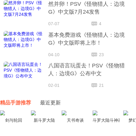
然并卵！PSV《怪物猎人：边境
G》中文版7月24发售
07-07
4
基本免费游戏《怪物猎人：边境
G》中文版即将上市！
04-10
23
八国语言玩蛋去！PSV《怪物猎
人：边境G》公布中文
02-01
21
精品手游推荐
最近更新
剑与轮回
新斗罗大陆
天书奇谈
斗罗大陆斗神再临
梦