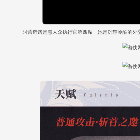
阿蕾奇诺是愚人众执行官第四席，她是沉静冷酷的外交官