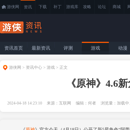
游侠网
下载
补丁
游戏库
攻略
论坛
商城
资讯
资讯首页
最新资讯
评测
游戏
动漫
游侠网
>
资讯中心
>
游戏
>
正文
《原神》4.6
2024-04-18 14:23:10 来源：互联网 编辑：何者 浏览量：
加载中..
《
原神
》官方今天（4月18日）公开了新5星角色“阿