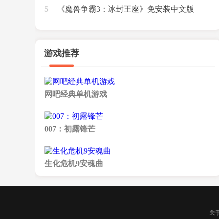
5
[Build.24104689|绕D密版]
《魔兽争霸3：冰封王座》免安装中文版
[v1.20e-v1.27a版|收藏版|完美兼容Win
7/8.1/10]
游戏推荐
网吧经典单机游戏
007：初露锋芒
生化危机9安魂曲
关