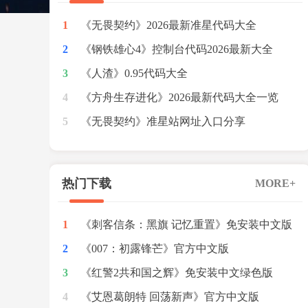
1
《无畏契约》2026最新准星代码大全
2
《钢铁雄心4》控制台代码2026最新大全
3
《人渣》0.95代码大全
4
《方舟生存进化》2026最新代码大全一览
5
《无畏契约》准星站网址入口分享
热门下载
MORE+
1
《刺客信条：黑旗 记忆重置》免安装中文版
2
[v2678|DenuvOwO绕d密版]
《007：初露锋芒》官方中文版
3
[v1.0.6(Build.23909702)|绕D密版]
《红警2共和国之辉》免安装中文绿色版
4
[v1.1]
《艾恩葛朗特 回荡新声》官方中文版