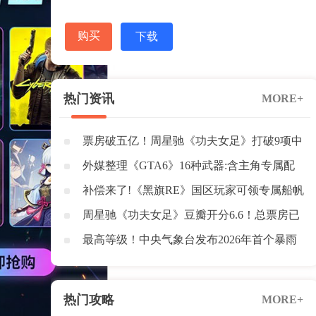
购买
下载
热门资讯
MORE+
票房破五亿！周星驰《功夫女足》打破9项中
国影史纪录
外媒整理《GTA6》16种武器:含主角专属配
枪与榴弹炮
补偿来了!《黑旗RE》国区玩家可领专属船帆
+1500密钥
周星驰《功夫女足》豆瓣开分6.6！总票房已
突破3亿元
最高等级！中央气象台发布2026年首个暴雨
红色预警
热门攻略
MORE+