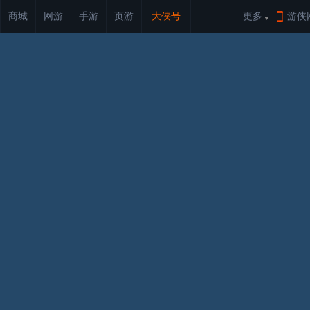
商城
网游
手游
页游
大侠号
更多
游侠