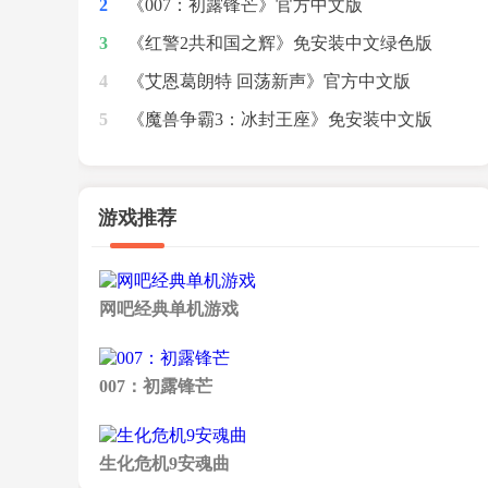
2
[v2678|DenuvOwO绕d密版]
《007：初露锋芒》官方中文版
3
[v1.0.6(Build.23909702)|绕D密版]
《红警2共和国之辉》免安装中文绿色版
4
[v1.1]
《艾恩葛朗特 回荡新声》官方中文版
5
[Build.24104689|绕D密版]
《魔兽争霸3：冰封王座》免安装中文版
[v1.20e-v1.27a版|收藏版|完美兼容Win
7/8.1/10]
游戏推荐
网吧经典单机游戏
007：初露锋芒
生化危机9安魂曲