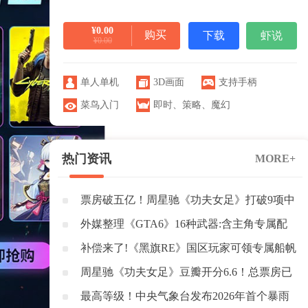
¥0.00
购买
下载
虾说
¥0.00
单人单机
3D画面
支持手柄
菜鸟入门
即时
、
策略
、
魔幻
热门资讯
MORE+
票房破五亿！周星驰《功夫女足》打破9项中
国影史纪录
外媒整理《GTA6》16种武器:含主角专属配
枪与榴弹炮
补偿来了!《黑旗RE》国区玩家可领专属船帆
+1500密钥
周星驰《功夫女足》豆瓣开分6.6！总票房已
突破3亿元
最高等级！中央气象台发布2026年首个暴雨