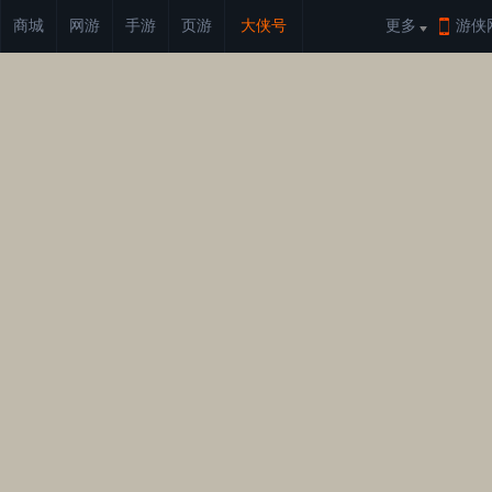
商城
网游
手游
页游
大侠号
更多
游侠