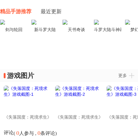
精品手游推荐
最近更新
剑与轮回
新斗罗大陆
天书奇谈
斗罗大陆斗神再临
梦
游戏图片
更多
《失落国度：死境求生》
《失落国度：死境求生》
《失落国度：死
游戏截图-1
游戏截图-2
游戏截图-
0
0
评论
(
人参与 ,
条评论)