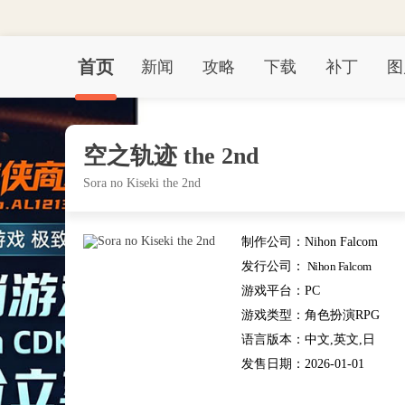
首页
新闻
攻略
下载
补丁
图
空之轨迹 the 2nd
Sora no Kiseki the 2nd
制作公司：
Nihon Falcom
Corporation
发行公司：
Nihon Falcom
Corporation, GungHo Online
游戏平台：
PC
Entertainment America, Inc.,
Clouded Leopard Entertainment Inc.
游戏类型：
角色扮演RPG
语言版本：
中文,英文,日
文,其他
发售日期：
2026-01-01