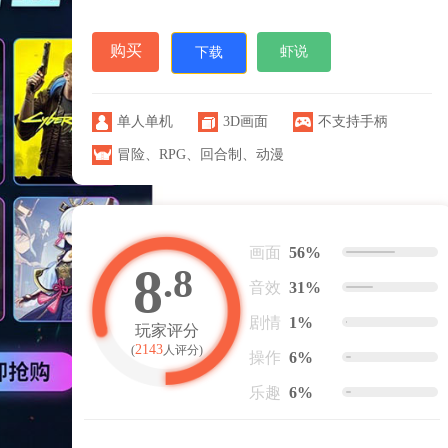
购买
虾说
下载
单人单机
3D画面
不支持手柄
冒险
、
RPG
、
回合制
、
动漫
画面
56%
8
.8
音效
31%
剧情
1%
玩家评分
2143
(
人评分)
操作
6%
乐趣
6%