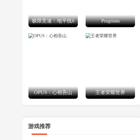
极限竞速：地平线6
Pragmata
OPUS：心相吾山
王者荣耀世界
游戏推荐