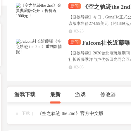
《空之轨迹the 2
新闻
【游侠导读】今日，GungHo正式公
该版本售价274.99美元（约188
至2026年3月8日。
02-25
Falcom社长近藤
新闻
【游侠导读】2026台北电玩展期间
社长近藤季洋与声优饭田光同台互
02-05
游戏下载
最新
游戏
修改器
《空之轨迹 the 2nd》官方中文版
下载 |