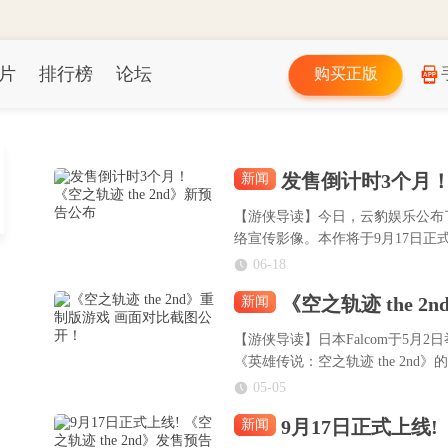
片
排行榜
论坛
购买正版
发售倒计时3个月！《
新闻
【游侠导读】今日，云豹娱乐公布了经
络宣传影像。本作将于9月17日正
06-18
《空之轨迹 the 
新闻
【游侠导读】日本Falcom于5
《英雄传说：空之轨迹 the 2n
陆Switch、PS5及Steam三大平台。
05-05
9月17日正式上线!
新闻