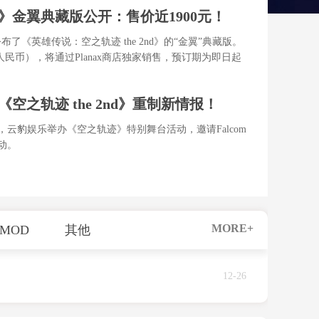
nd》金翼典藏版公开：售价近1900元！
布了《英雄传说：空之轨迹 the 2nd》的“金翼”典藏版。
9元人民币），将通过Planax商店独家销售，预订期为即日起
曝《空之轨迹 the 2nd》重制新情报！
，云豹娱乐举办《空之轨迹》特别舞台活动，邀请Falcom
动。
MORE+
MOD
其他
12-26