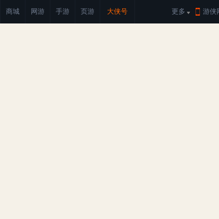
商城
网游
手游
页游
大侠号
更多
游侠