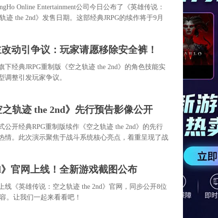
o Online Entertainment公司今日公布了《英雄传说：
 the 2nd》发售日期。这部经典JRPG的续作将于9月
主改动引争议：玩家请愿移除安全裤！
旗下经典JRPG重制版《空之轨迹 the 2nd》的角色技能实
型调整引发玩家争议。
之轨迹 the 2nd》先行预告影像公开
式公开经典RPG重制版续作《空之轨迹 the 2nd》的先行
热情。此次演示聚焦于战斗系统核心亮点，着重呈现了战
。
2nd》官网上线！全新游戏截图公布
上线《英雄传说：空之轨迹 the 2nd》官网，同步公开8位
阵容。让我们一起来看看吧！