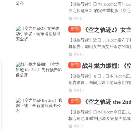
【游侠导读】日本Falcom公司与GungH
空之轨迹SC》的完全重制版《空之轨迹
17日全球上市。
04-17
《空之轨迹2》女
新闻
【游侠导读】近日，Falcom发布了
机预告，却因女主角艾丝蒂尔的造
04-13
战斗燃力爆棚! 《空
新闻
【游侠导读】今日，日本Falcom正
预告影像，瞬间点燃了老玩家们的
技与S战技强化后的演出效果变化
04-10
《空之轨迹 the 
新闻
【游侠导读】日本Falcom今日正式
核心角色3D重制形象及完整声优
03-09