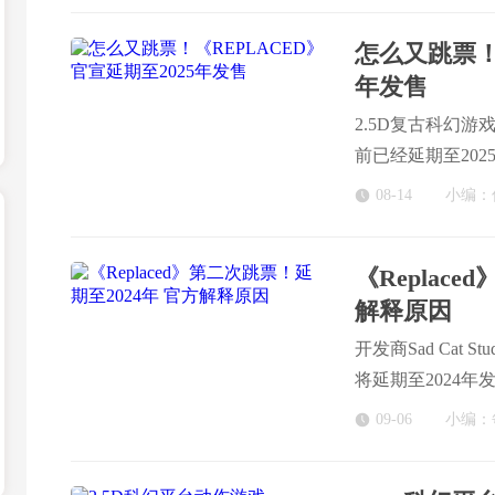
怎么又跳票！《
年发售
2.5D复古科幻游
前已经延期至20
08-14
小编：
《Replac
解释原因
开发商Sad Cat S
将延期至2024
好，但这需要额
09-06
小编：