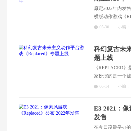
原定2022年内
横版动作游戏《RE
《REPLACE
05-30
小编：
斗作战模式。
科幻复古未来
题上线
《REPLACED
家扮演的是一个
R.E.A.C.H
06-14
小编：
斗作战模式，讲述
故事，情节引人
E3 2021：
发售
在今日凌晨举办的