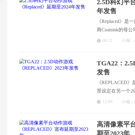
2.5D科幻平
年发售
《Replaced》
商Coatsink的母
证实，《Replac
08-22
小编：c
TGA22：2.
发售
《REPLACED
景设定在另一个2
12-09
小编：l
高清像素平台
期至2023年