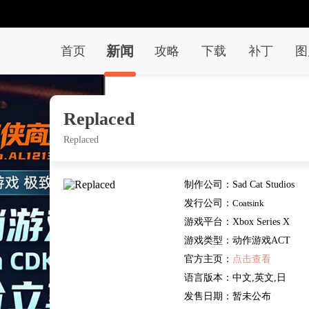
新闻
首页
攻略
下载
补丁
图
Replaced
Replaced
制作公司：
Sad Cat Studios
发行公司：
Coatsink
游戏平台：
Xbox Series X
PC XBOXONE
游戏类型：
动作游戏ACT
官方主页：
点击查看
语言版本：
中文,英文,日
文,其他
发售日期：
暂未公布