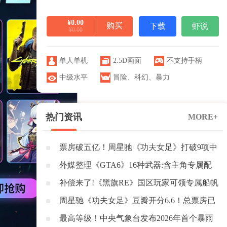
¥0.00
购买
下载
虾说
¥0.00
单人单机
2.5D画面
不支持手柄
中级水平
冒险
、
科幻
、
暴力
热门资讯
MORE+
票房破五亿！周星驰《功夫女足》打破9项中
国影史纪录
外媒整理《GTA6》16种武器:含主角专属配
枪与榴弹炮
补偿来了!《黑旗RE》国区玩家可领专属船帆
+1500密钥
周星驰《功夫女足》豆瓣开分6.6！总票房已
突破3亿元
最高等级！中央气象台发布2026年首个暴雨