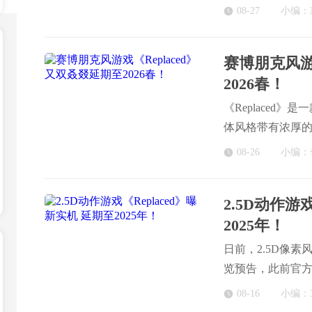
《Replaced
08-27
小编：
发挥到了极致，
旅。
赛博朋克风游
2026春！
《Replaced
体风格带有浓厚
08-26
小编：
2.5D动作游
2025年！
日前，2.5D像素
览预告，此前官方
08-16
小编：3