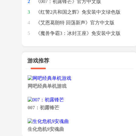
2
[v2678|DenuvOwO绕d密版]
《007：初露锋芒》官方中文版
3
[v1.0.6(Build.23909702)|绕D密版]
《红警2共和国之辉》免安装中文绿色版
4
[v1.1]
《艾恩葛朗特 回荡新声》官方中文版
5
[Build.24104689|绕D密版]
《魔兽争霸3：冰封王座》免安装中文版
[v1.20e-v1.27a版|收藏版|完美兼容Win
7/8.1/10]
游戏推荐
网吧经典单机游戏
007：初露锋芒
生化危机9安魂曲