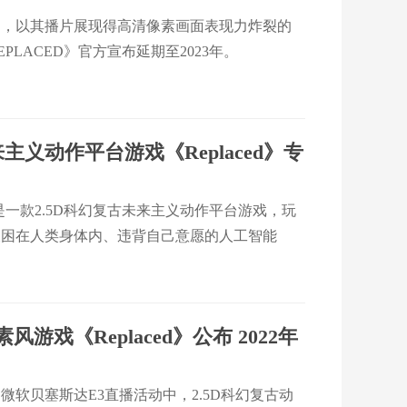
发售，以其播片展现得高清像素画面表现力炸裂的
PLACED》官方宣布延期至2023年。
D》融合了电影平台风格、像素艺术和自由流动式格
主义动作平台游戏《Replaced》专
》是一款2.5D科幻复古未来主义动作平台游戏，玩
被困在人类身体内、违背自己意愿的人工智能
。游戏融合了电影平台风格、像素艺术和自由流动式格
了一段发生在另一个20世纪80年代的反乌托邦
入胜。
像素风游戏《Replaced》公布 2022年
微软贝塞斯达E3直播活动中，2.5D科幻复古动