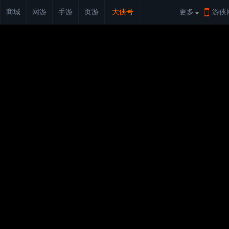
商城
网游
手游
页游
大侠号
更多
游侠