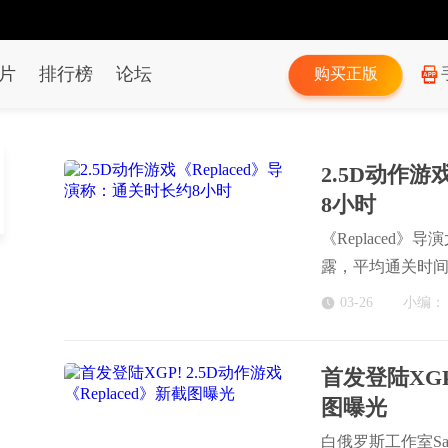
片
排行榜
论坛
购买正版
2.5D动作游
8小时
《Replaced
露，平均通关时
探索额外内容，时长
03-26
小编：
首发登陆XGP!
图曝光
白俄罗斯工作室Sad