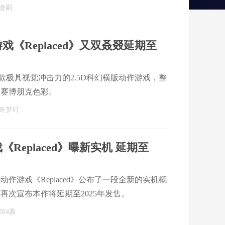
》正是这样一部划时代的杰作，它将复古未来主义风格
凌嗣
为玩家开启了一段充满哲学思考的科技世界奇
戏《Replaced》又双叒叕延期至
》是一款极具视觉冲击力的2.5D科幻横版动作游戏，整
的赛博朋克色彩。
奇梦吖
戏《Replaced》曝新实机 延期至
风动作游戏《Replaced》公布了一段全新的实机概
再次宣布本作将延期至2025年发售。
84酱