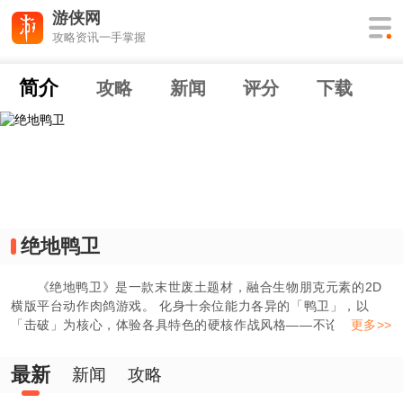
游侠网
攻略资讯一手掌握
简介
攻略
新闻
评分
下载
绝地鸭卫
《绝地鸭卫》是一款末世废土题材，融合生物朋克元素的2D
横版平台动作肉鸽游戏。 化身十余位能力各异的「鸭卫」，以
「击破」为核心，体验各具特色的硬核作战风格——不论是近战拼
更多>>
刀，亦是远程压制。在数百种技能道具中组合出丰富流派，以意想
不到的方式克敌制胜。在虫族肆虐的末日世界，探索发现惊天灾变
最新
新闻
攻略
背后隐藏的真相。