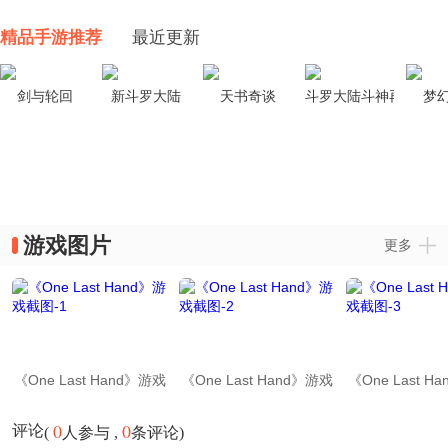
精品手游推荐
最近更新
剑与轮回
新斗罗大陆
天书奇谈
斗罗大陆斗神再临
梦
游戏图片
更多
《One Last Hand》游戏
《One Last Hand》游戏
《One Last H
截图-1
截图-2
截图-3
0
0
评论
(
人参与 ,
条评论)