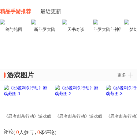
精品手游推荐
最近更新
剑与轮回
新斗罗大陆
天书奇谈
斗罗大陆斗神再临
梦
游戏图片
更多
《忍者刺杀行动》游戏截
《忍者刺杀行动》游戏截
《忍者刺杀行动
图-1
图-2
图-3
0
0
评论
(
人参与 ,
条评论)