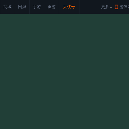
商城
网游
手游
页游
大侠号
更多
游侠