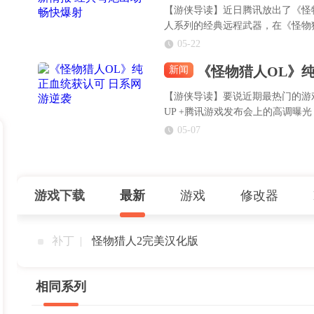
【游侠导读】近日腾讯放出了《怪
人系列的经典远程武器，在《怪物
05-22
《怪物猎人OL》
新闻
【游侠导读】要说近期最热门的游戏
UP +腾讯游戏发布会上的高调曝
高的人气。
05-07
游戏下载
最新
游戏
修改器
补丁 |
怪物猎人2完美汉化版
相同系列