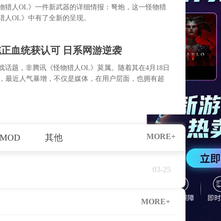
物猎人OL》一件新武器的详细情报：弩炮，这一怪物猎
猎人OL》中有了全新的呈现。
纯正血统获认可 日系网游逆袭
话题，非腾讯《怪物猎人OL》莫属。随着其在4月18日
光，最近人气暴增，不仅是媒体，在用户层面，也拥有超
MORE+
MOD
其他
03-25
MORE+