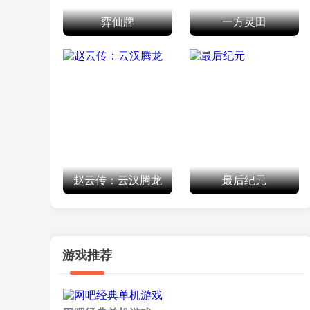
弈仙牌
一方灵田
赵云传：云汉腾龙
最后纪元
游戏推荐