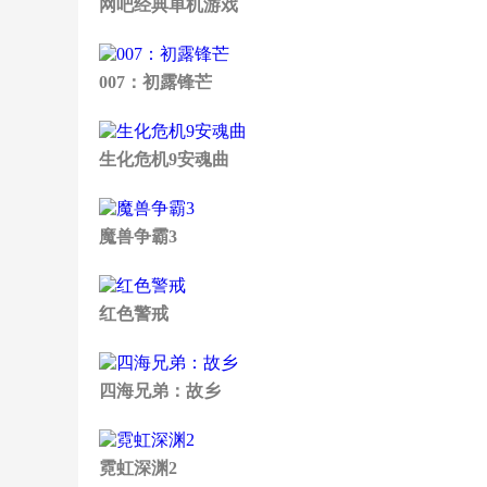
网吧经典单机游戏
007：初露锋芒
生化危机9安魂曲
魔兽争霸3
红色警戒
四海兄弟：故乡
霓虹深渊2