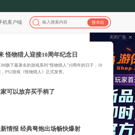
手机客户端
关闭广告
来 怪物猎人迎接10周年纪念日
COM旗下最著名的游戏系列“怪物猎人”10周年的日子，10
1日，PS2游戏《怪物猎人》正式发售。
大家可以放弃买手柄了
最新情报 经典弩炮出场畅快爆射