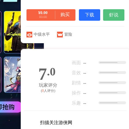
¥0.00
购买
下载
虾说
¥0.00
中级水平
冒险
画面
--
7
.0
音效
--
剧情
--
玩家评分
(
0
人评分)
操作
--
乐趣
--
扫描关注游侠网