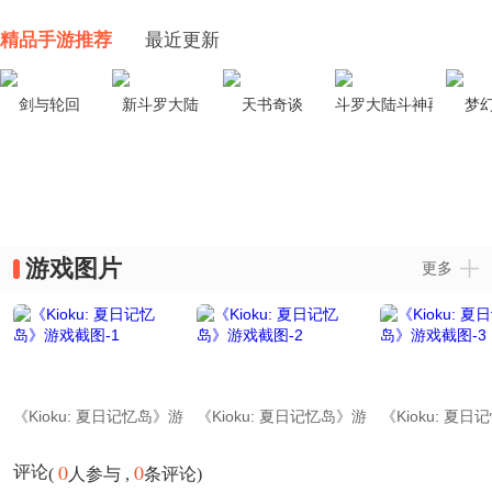
精品手游推荐
最近更新
剑与轮回
新斗罗大陆
天书奇谈
斗罗大陆斗神再临
梦
游戏图片
更多
《Kioku: 夏日记忆岛》游
《Kioku: 夏日记忆岛》游
《Kioku: 夏
戏截图-1
戏截图-2
戏截图-
0
0
评论
(
人参与 ,
条评论)