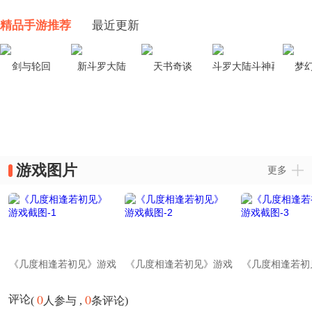
精品手游推荐
最近更新
剑与轮回
新斗罗大陆
天书奇谈
斗罗大陆斗神再临
梦
游戏图片
更多
《几度相逢若初见》游戏
《几度相逢若初见》游戏
《几度相逢若初
截图-1
截图-2
截图-3
0
0
评论
(
人参与 ,
条评论)