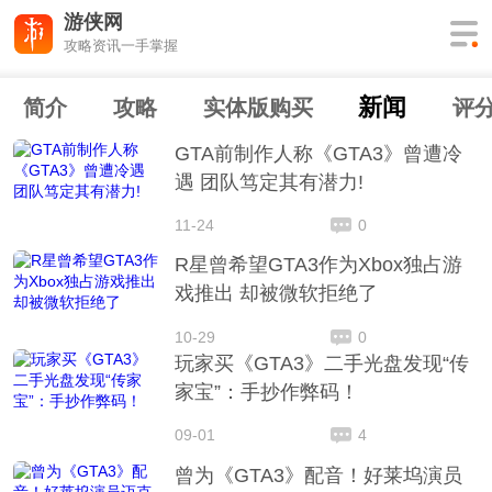
游侠网
攻略资讯一手掌握
新闻
简介
攻略
实体版购买
评
GTA前制作人称《GTA3》曾遭冷
遇 团队笃定其有潜力!
11-24
0
R星曾希望GTA3作为Xbox独占游
戏推出 却被微软拒绝了
10-29
0
玩家买《GTA3》二手光盘发现“传
家宝”：手抄作弊码！
09-01
4
曾为《GTA3》配音！好莱坞演员