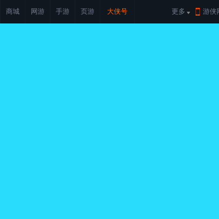
商城
网游
手游
页游
大侠号
更多
游侠