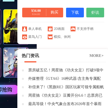
¥34.00
购买
下载
虾说
¥34.00
单人单机
2D画面
不支持手柄
菜鸟入门
模拟
、
休闲
热门资讯
MORE+
票房破五亿！周星驰《功夫女足》打破9项中
国影史纪录
外媒整理《GTA6》16种武器:含主角专属配
枪与榴弹炮
补偿来了!《黑旗RE》国区玩家可领专属船帆
+1500密钥
周星驰《功夫女足》豆瓣开分6.6！总票房已
突破3亿元
最高等级！中央气象台发布2026年首个暴雨