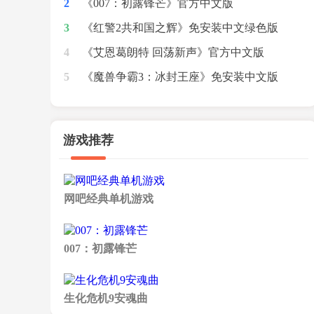
2
[v2678|DenuvOwO绕d密版]
《007：初露锋芒》官方中文版
3
[v1.0.6(Build.23909702)|绕D密版]
《红警2共和国之辉》免安装中文绿色版
4
[v1.1]
《艾恩葛朗特 回荡新声》官方中文版
5
[Build.24104689|绕D密版]
《魔兽争霸3：冰封王座》免安装中文版
[v1.20e-v1.27a版|收藏版|完美兼容Win
7/8.1/10]
游戏推荐
网吧经典单机游戏
007：初露锋芒
生化危机9安魂曲