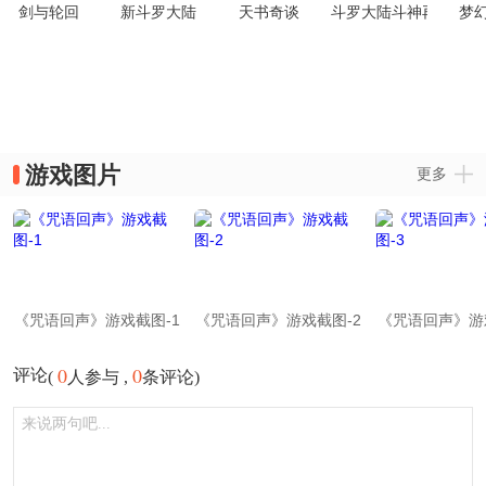
剑与轮回
新斗罗大陆
天书奇谈
斗罗大陆斗神再临
梦
游戏图片
更多
《咒语回声》游戏截图-1
《咒语回声》游戏截图-2
《咒语回声》游
0
0
评论
(
人参与 ,
条评论)