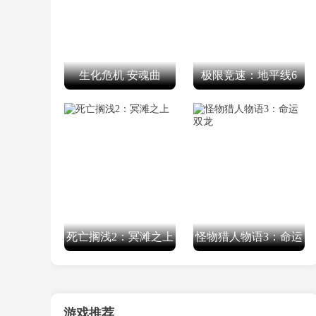
生化危机 安魂曲
极限竞速：地平线6
死亡搁浅2：冥滩之上
怪物猎人物语3：命运
双龙
游戏推荐