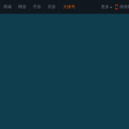
商城
网游
手游
页游
大侠号
更多
游侠