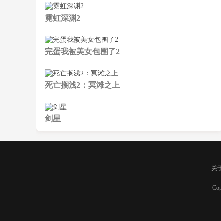
霓虹深渊2
完蛋我被美女包围了2
死亡搁浅2：冥滩之上
剑星
关
Cop