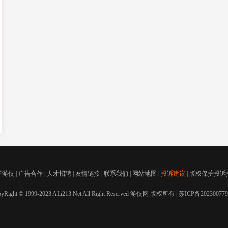
于游侠
|
广告合作
|
人才招聘
|
友情链接
|
联系我们
|
网站地图
|
投诉建议
|
版权保护投诉
yRight © 1999-2023 ALi213.Net All Right Reserved 游侠网 版权所有 |
苏ICP备20230077