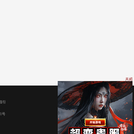
指引
91号