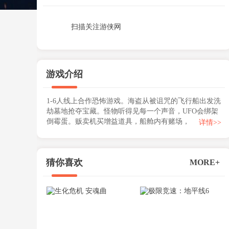
扫描关注游侠网
游戏介绍
1-6人线上合作恐怖游戏。海盗从被诅咒的飞行船出发洗
劫墓地抢夺宝藏。怪物听得见每一个声音，UFO会绑架
倒霉蛋。贩卖机买增益道具，船舱内有赌场，与好...
详情>>
猜你喜欢
MORE+