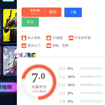
¥36.00
购买
下载
¥36.00
虾说
单人单机
3D画面
不支持手柄
菜鸟入门
冒险
、
恐怖
画面
0%
7
.0
音效
50%
剧情
50%
玩家评分
10
(
人评分)
操作
0%
乐趣
0%