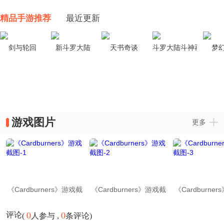
精品手游推荐
最近更新
剑与轮回
新斗罗大陆
天书奇谈
斗罗大陆斗神再临
梦
游戏图片
更多
《Cardburners》游戏截
《Cardburners》游戏截
《Cardburne
图-1
图-2
图-3
0
0
评论
(
人参与 ,
条评论)