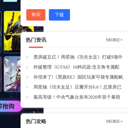
购买
下载
热门资讯
MORE+
票房破五亿！周星驰《功夫女足》打破9项中
国影史纪录
外媒整理《GTA6》16种武器:含主角专属配
枪与榴弹炮
补偿来了!《黑旗RE》国区玩家可领专属船帆
+1500密钥
周星驰《功夫女足》豆瓣开分6.6！总票房已
突破3亿元
最高等级！中央气象台发布2026年首个暴雨
红色预警
热门攻略
MORE+