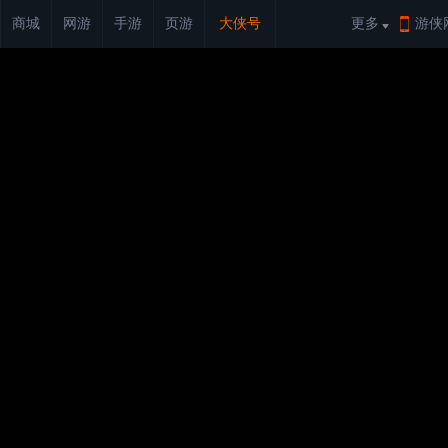
商城
网游
手游
页游
大侠号
更多
游侠