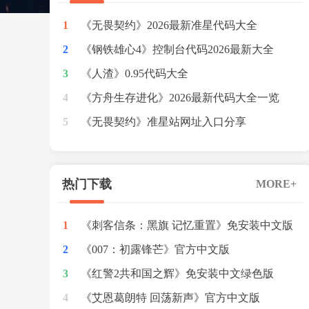
1
《无畏契约》2026最新准星代码大全
2
《钢铁雄心4》控制台代码2026最新大全
3
《人渣》0.95代码大全
4
《方舟生存进化》2026最新代码大全一览
5
《无畏契约》准星站网址入口分享
热门下载
MORE+
1
《刺客信条：黑旗 记忆重置》免安装中文版
2
[v2678|DenuvOwO绕d密版]
《007：初露锋芒》官方中文版
3
[v1.0.6(Build.23909702)|绕D密版]
《红警2共和国之辉》免安装中文绿色版
4
[v1.1]
《艾恩葛朗特 回荡新声》官方中文版