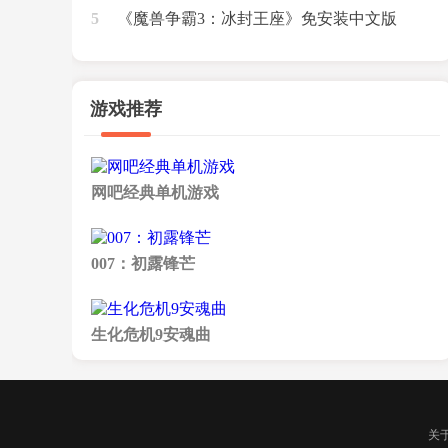
5
[Build.24104689|绕D密版]
《魔兽争霸3：冰封王座》免安装中文版
[v1.20e-v1.27a版|收藏版|完美兼容Win
7/8.1/10]
游戏推荐
网吧经典单机游戏
007：初露锋芒
生化危机9安魂曲
关