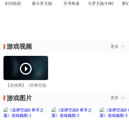
剑与轮回
新斗罗大陆
天书奇谈
斗罗大陆斗神再临
梦
游戏视频
更多
【游侠网】《皇牌空战
8：希孚之翼》全新试玩
游戏图片
更多
演示