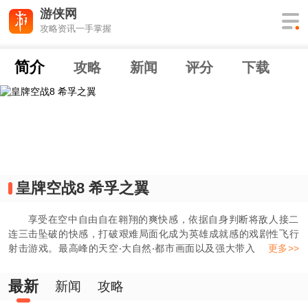
游侠网
攻略资讯一手掌握
简介
攻略
新闻
评分
下载
皇牌空战8 希孚之翼
享受在空中自由自在翱翔的爽快感，依据自身判断将敌人接二
连三击坠破的快感，打破艰难局面化成为英雄成就感的戏剧性飞行
射击游戏。最高峰的天空‧大自然‧都市画面以及强大带入感的剧场
更多>>
表现，让玩家体验真正的王牌驾驶员故事。
最新
新闻
攻略