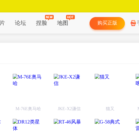
片
论坛
捏脸
地图
购买正版
M-76E奥马哈
JKE-X2谦信
猫又