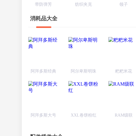
带防弹芳
纺织夹克
领子
消耗品大全
阿拜多斯经典
阿尔卑斯明珠
粑粑米花
阿拜多斯大号
XXL卷饼粉红
RAM级联