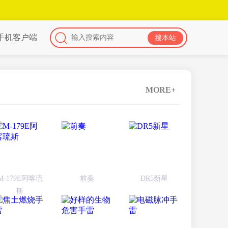
手机客户端
MORE+
M-179E阿喀琉
前奏
DR5新星
斯