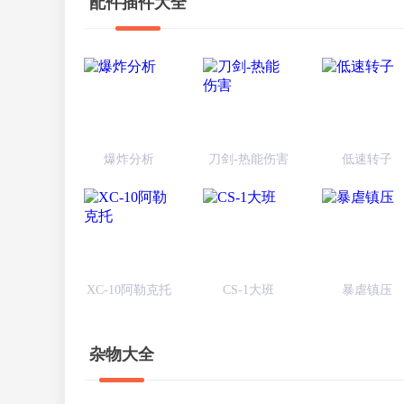
配件插件大全
爆炸分析
刀剑-热能伤害
低速转子
XC-10阿勒克托
CS-1大班
暴虐镇压
杂物大全