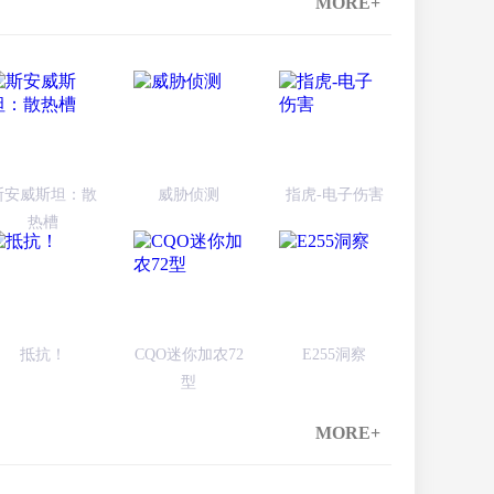
MORE+
斯安威斯坦：散
威胁侦测
指虎-电子伤害
热槽
抵抗！
CQO迷你加农72
E255洞察
型
MORE+