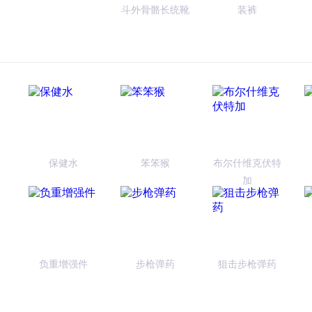
斗外骨骼长统靴
装裤
保健水
笨笨猴
布尔什维克伏特
加
负重增强件
步枪弹药
狙击步枪弹药