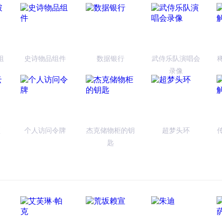
组
史诗物品组件
数据银行
武侍乐队演唱会
录像
顶
个人访问令牌
杰克储物柜的钥
超梦头环
匙