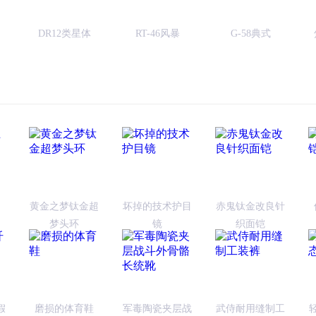
DR12类星体
RT-46风暴
G-58典式
黄金之梦钛金超
坏掉的技术护目
赤鬼钛金改良针
梦头环
镜
织面铠
假
磨损的体育鞋
军毒陶瓷夹层战
武侍耐用缝制工