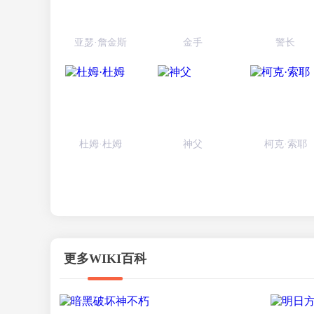
亚瑟·詹金斯
金手
警长
杜姆·杜姆
神父
柯克·索耶
更多WIKI百科