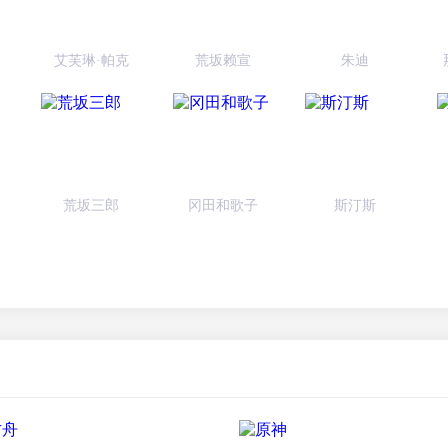
艾芙琳·帕克
荒坂赖宣
朱迪
荒坂三郎
冈田和歌子
斯汀斯