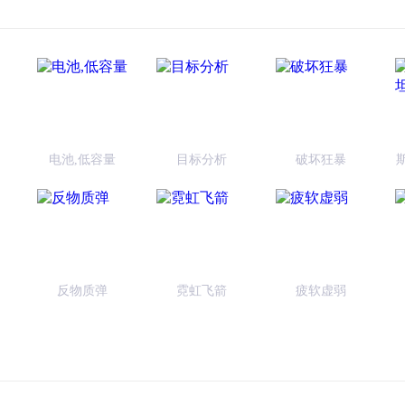
电池,低容量
目标分析
破坏狂暴
反物质弹
霓虹飞箭
疲软虚弱