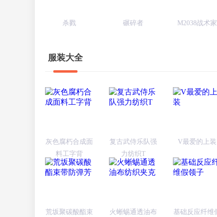
杀戮
碾碎者
M2038战术家
服装大全
灰色腐朽合成面
复古武侍乐队强
V最爱的上装
料工字背
力纺织T
荒坂聚碳酸酯束
火蜥蜴通透油布
基础反应纤维