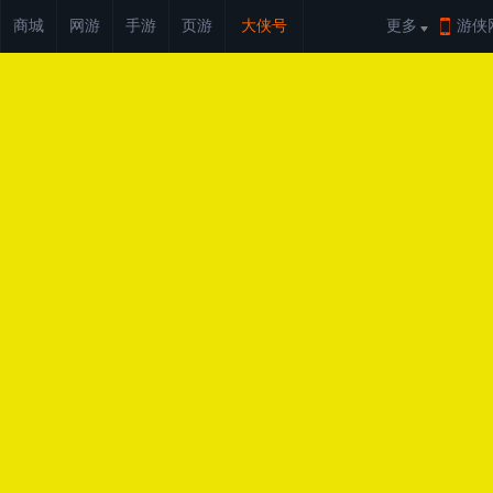
商城
网游
手游
页游
大侠号
更多
游侠