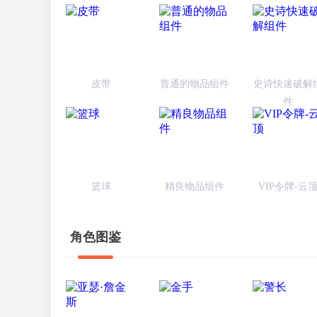
皮带
普通的物品组件
史诗快速破解
件
篮球
精良物品组件
VIP令牌-云
角色图鉴