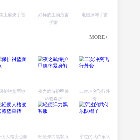
焦土燃烧手雷
好样的生物危害
电磁脉冲手雷
手雷
MORE+
保护衬垫面铠
夜之武侍护甲膝
二次冲突飞行外
垫紧身裤
套
轻便人格变态膝
轻便弹力黑客服
穿过的武侍乐队