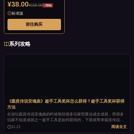
¥38.00
¥158.00
-76%
标准版
前往购买
系列攻略
《瘟疫传说安魂曲》趁手工具奖杯怎么获得？趁手工具奖杯获得
方法
在游玩瘟疫传说安魂曲的时候相信很多玩家想要达成全成就，而很多
玩家不知道成就之一趁手工具是如何获得的，下面就带来瘟疫传说安
魂曲趁手工具奖杯获得方法，感兴趣的小伙伴一起来看看吧，希望能
阅读全文
11-21
帮助到大家。