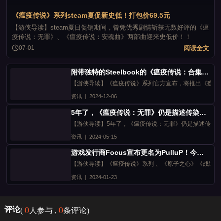
《瘟疫传说》系列steam夏促新史低！打包价69.5元
【游侠导读】steam夏日促销期间，曾凭优秀剧情斩获无数好评的《瘟
疫传说：无罪》、《瘟疫传说：安魂曲》两部曲迎来史低价！！
阅读全文
07-01
附带独特的Steelbook的《瘟疫传说：合集》现已推出！
【游侠导读】《瘟疫传说》系列官方宣布，将推出《瘟疫
资讯
|
2024-12-06
5年了，《瘟疫传说：无罪》仍是描述传染病最好的游戏之一
【游侠导读】5年了，《瘟疫传说：无罪》仍是描述传染
资讯
|
2024-05-15
游戏发行商Focus宣布更名为PulluP！今年愚人节执行
【游侠导读】《瘟疫传说》系列 、《原子之心》《战锤40K：星际战士
资讯
|
2024-01-23
0
0
评论
(
人参与 ,
条评论)