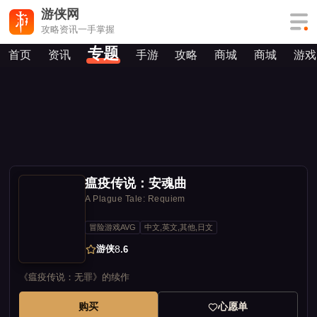
游侠网
攻略资讯一手掌握
专题
首页
资讯
手游
攻略
商城
商城
游戏
瘟疫传说：安魂曲
A Plague Tale: Requiem
冒险游戏AVG
中文,英文,其他,日文
游侠
8
.6
《瘟疫传说：无罪》的续作
购买
心愿单