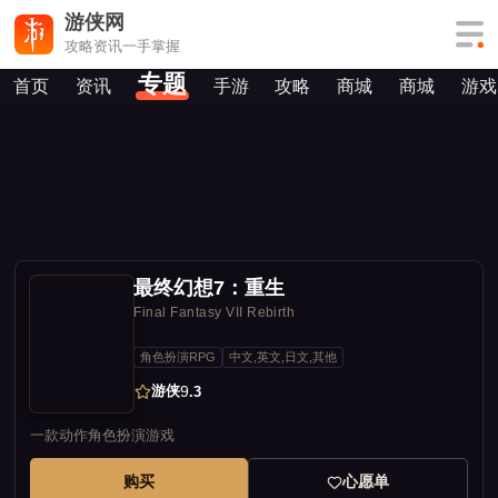
游侠网
攻略资讯一手掌握
专题
首页
资讯
手游
攻略
商城
商城
游戏
最终幻想7：重生
Final Fantasy VII Rebirth
角色扮演RPG
中文,英文,日文,其他
游侠
9
.3
一款动作角色扮演游戏
购买
心愿单