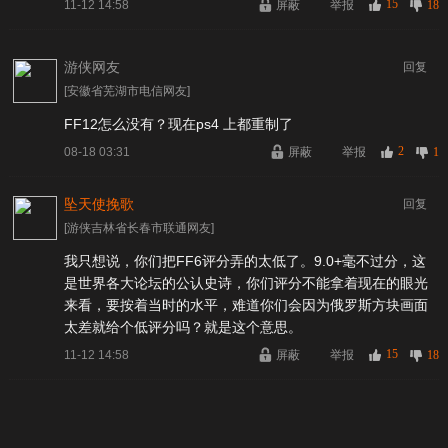
15
11-12 14:58
屏蔽
举报
18
游侠网友
回复
[安徽省芜湖市电信网友]
FF12怎么没有？现在ps4 上都重制了
2
08-18 03:31
屏蔽
举报
1
坠天使挽歌
回复
[游侠吉林省长春市联通网友]
我只想说，你们把FF6评分弄的太低了。9.0+毫不过分，这
是世界各大论坛的公认史诗，你们评分不能拿着现在的眼光
来看，要按着当时的水平，难道你们会因为俄罗斯方块画面
太差就给个低评分吗？就是这个意思。
15
11-12 14:58
屏蔽
举报
18