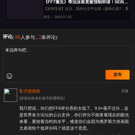
《FF7重生》蒂法泳装竟被强制和谐！SE向西方DEI低头
【游侠导读】近日，国外社交平台因《最终幻想7：重生》
资讯
|
2026-07-30
86
2
评论
(
人参与 ,
条评论)
发布
坠天使挽歌
回复
[游侠吉林省长春市联通网友]
我只想说，你们把FF6评分弄的太低了。9.0+毫不过分，这
是世界各大论坛的公认史诗，你们评分不能拿着现在的眼光
来看，要按着当时的水平，难道你们会因为俄罗斯方块画面
太差就给个低评分吗？就是这个意思。