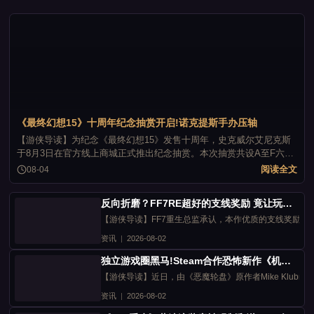
《最终幻想15》十周年纪念抽赏开启!诺克提斯手办压轴
【游侠导读】为纪念《最终幻想15》发售十周年，史克威尔艾尼克斯
于8月3日在官方线上商城正式推出纪念抽赏。本次抽赏共设A至F六个
奖等，全部无空签，涵盖诺克提斯“王之力”手办、莫古利抱枕、帆布
阅读全文
08-04
板、方巾、收纳包及亚克力挂件等丰富周边。
反向折磨？FF7RE超好的支线奖励 竟让玩家产生游玩压力
【游侠导读】FF7重生总监承认，本作优质的支线奖励让
资讯
|
2026-08-02
独立游戏圈黑马!Steam合作恐怖新作《机械狂欢》爆火
【游侠导读】近日，由《恶魔轮盘》原作者Mike Klubnika
资讯
|
2026-08-02