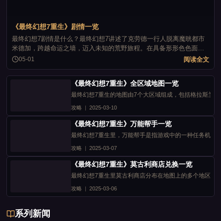
《最终幻想7重生》剧情一览
最终幻想7剧情是什么？最终幻想7讲述了克劳德一行人脱离魔晄都市
米德加，跨越命运之墙，迈入未知的荒野旅程。在具备形形色色面貌
的辽阔世界中，骑乘陆行鸟在草原上驰骋，自由自在地巡游探索点，
阅读全文
05-01
展开一段全新的故事。那么接下来小编就为大家带来了最终幻想7重生
剧情一览，一起来看看吧。
《最终幻想7重生》全区域地图一览
最终幻想7重生的地图由7个大区域组成，包括格拉斯兰
攻略
|
2025-03-10
《最终幻想7重生》万能帮手一览
最终幻想7重生里，万能帮手是指游戏中的一种任务机制
攻略
|
2025-03-07
《最终幻想7重生》莫古利商店兑换一览
最终幻想7重生里莫古利商店分布在地图上的多个地区，
攻略
|
2025-03-06
系列新闻