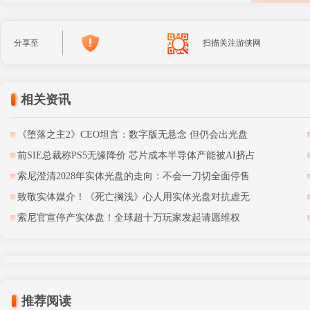
分享至
扫描关注游侠网
相关资讯
《堕落之主2》CEO坦言：数字版无悬念 但仍会出光盘
前SIE总裁称PS5无缘降价 芯片成本半导体产能被AI挤占
索尼澄清2028年实体光盘的走向：不会一刀切全面停售
致敬实体媒介！《死亡搁浅》心人用实体光盘对抗虚无
索尼官宣停产实体盘！全球超十万玩家发起请愿维权
推荐阅读