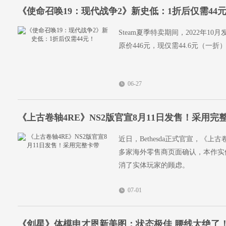
《使命召唤19：现代战争2》新史低：1折后仅需44
Steam夏季特卖期间，2022年1
原价446元，现仅需44.6元（一折
06-27
《上古卷轴4RE》NS2版官宣8月11日发售！采用完
近日，Bethesda正式官宣，《上古
多家海外零售商页面确认，本作实
消了实体玩家的顾虑。
07-01
《剑星》体模申才恩新美图：状态极佳 腰线太绝了