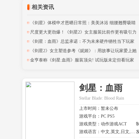
相关资讯
《剑星》体模申才恩晒日常照：美美沐浴 细腰翘臀吸睛
尺度更大更劲爆！《剑星2》女主服装比前作更有吸引力
《剑星：血雨》总监承诺：不为未来硬件牺牲当下玩家
《剑星2》女主塑造参考《妮姬》：用故事让玩家爱上她
金亨泰称《剑星:血雨》服装顶尖! 试玩版未定但看玩家
剑星：血雨
Stellar Blade: Blood Rain
上市时间：暂未公布
游戏平台：PC PS5
游戏类型：动作游戏ACT
制
游戏语言：中文,英文,日文,其他
发