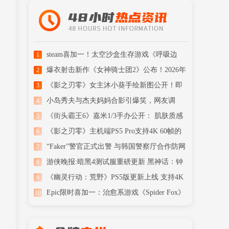
steam喜加一！太空沙盒生存游戏《呼吸边
1
缘》免费领
爆衣射击新作《女神骑士团2》公布！2026年
2
冬季发售
《影之刃零》女主沐小葵手绘新图公开！即
3
将开启预售
小岛秀夫与杰夫妈妈合影引爆笑，网友调
4
侃“见家长”
《街头霸王6》嘉米1/3手办公开： 肌肤质感
5
细腻逼真
《影之刃零》主机端PS5 Pro支持4K 60帧的
6
高画质体验
“Faker”警官正式出警 与韩国警察厅合作防网
7
路赌博
游侠晚报:暗黑4测试服重磅更新 黑神话：钟
8
馗CG爆料
《幽灵行动：荒野》PS5版更新上线 支持4K
9
60FPS运行
Epic限时喜加一：治愈系游戏《Spider Fox》
10
免费领