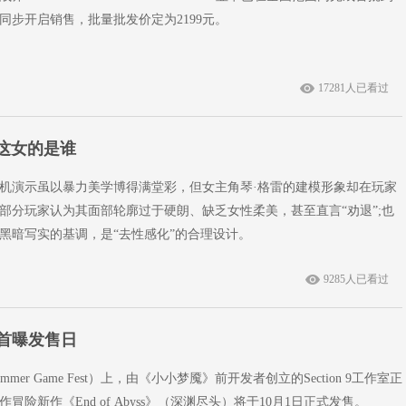
同步开启销售，批量批发价定为2199元。
17281人已看过
这女的是谁
机演示虽以暴力美学博得满堂彩，但女主角琴·格雷的建模形象却在玩家
部分玩家认为其面部轮廓过于硬朗、缺乏女性柔美，甚至直言“劝退”;也
黑暗写实的基调，是“去性感化”的合理设计。
9285人已看过
》首曝发售日
mmer Game Fest）上，由《小小梦魇》前开发者创立的Section 9工作室正
险新作《End of Abyss》（深渊尽头）将于10月1日正式发售。