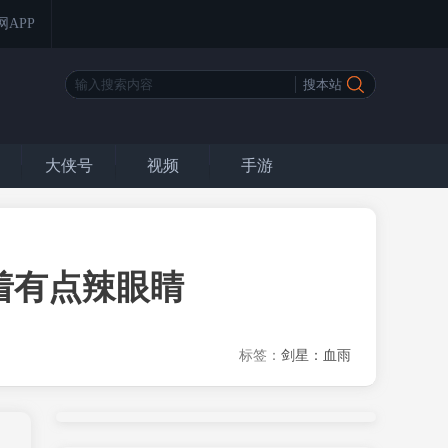
网APP
大侠号
视频
手游
着有点辣眼睛
标签：
剑星：血雨