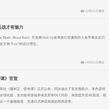
22495人已看过
近战才有魅力
r Blade: Blood Rain）开发商Shift Up首席执行官兼制作人金亨泰在近日
主角“Evie”的设计理念。
14163人已看过
奇谭》官宣
草社《胧村正：怪奇谭》正式公布，同步放出了首支预告片。本作是经
全强化版，首次收录游戏本体及所有DLC内容，画质提升至4K高清，视
出一个极致唯美、充满日式神话风情的和风世界。