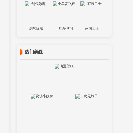
剑气除魔
小鸟爱飞翔
家园卫士
热门美图