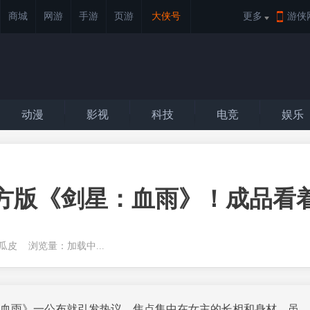
商城
网游
手游
页游
大侠号
更多
游侠
动漫
影视
科技
电竞
娱乐
方版《剑星：血雨》！成品看
一份西瓜皮 浏览量：
加载中...
血雨》一公布就引发热议，焦点集中在女主的长相和身材。虽