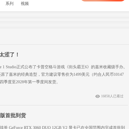
系列
视频
臀太涩了！
e 1 Studio正式公布了卡普空格斗游戏《街头霸王6》的嘉米收藏级手办。
还原了嘉米的经典造型，官方建议零售价为1499美元（约合人民币10147
第四季度至2028年第一季度间发货。
16858人已看过
战斧版首批到货
GeForce RTX 3060 DUO 12GB V2 显卡已在全国范围内完成首批到