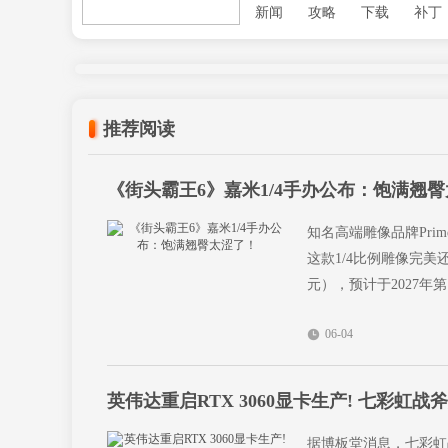
新闻
攻略
下载
补丁
推荐阅读
《街头霸王6》嘉米1/4手办公布：饱满翘
知名高端雕像品牌Prim
这款1/4比例雕像完美
元），预计于2027年
06-04
英伟达重启RTX 3060显卡生产! 七彩虹
据博板堂消息，七彩虹战斧 