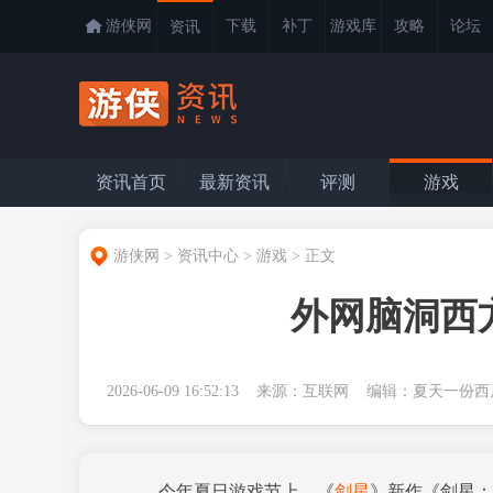
游侠网
下载
补丁
游戏库
攻略
论坛
资讯
资讯首页
最新资讯
评测
游戏
游侠网
>
资讯中心
>
游戏
>
正文
外网脑洞西
2026-06-09 16:52:13 来源：互联网 编辑：夏天
今年夏日游戏节上，《
剑星
》新作《剑星：