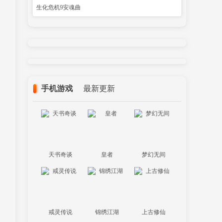
生化危机9安魂曲
手机游戏
最新更新
天书奇谈
皇者
梦幻无间
戒灵传说
锦绣江湖
上古修仙