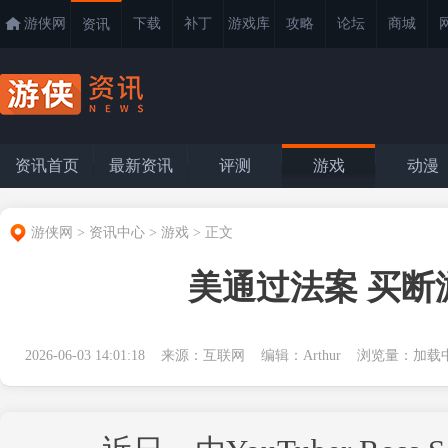
游侠网
下载
补丁
游戏库
攻略
论坛
商城
资讯
资讯首页
最新资讯
评测
游戏
动漫
游侠网
>
资讯中心
>
游戏
>
正文
美通过法案 买
2026-06-03 14:01:18 来源：互联网 编辑：Arthur 浏览量：
加载中