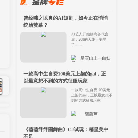
曾经嗤之以鼻的AI短剧，如今正在悄悄
统治荧幕？
AI艺人开始接商务代言
后，208的天终于要塌
了……
星灭山上一白妖
一款高中生自费100美元上架的gal，正
以最意想不到的方式征服玩家
一款高中生自费100美元
上架的gal，正以最意想不
到的方式征服玩家
一碗葫芦
《磕磕绊绊圆舞曲》CJ试玩：稍显美中
不足