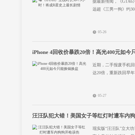
据最新传闻，《GTA
远超《三男一狗》约3
05-26
iPhone 4回收价暴跌20倍！高光400元如
近期，二手报废手机回收
达20倍，重新跌回早年
05-27
汪汪队犯大错！美国女子等红灯时遭车内
现实版“汪汪队”立大