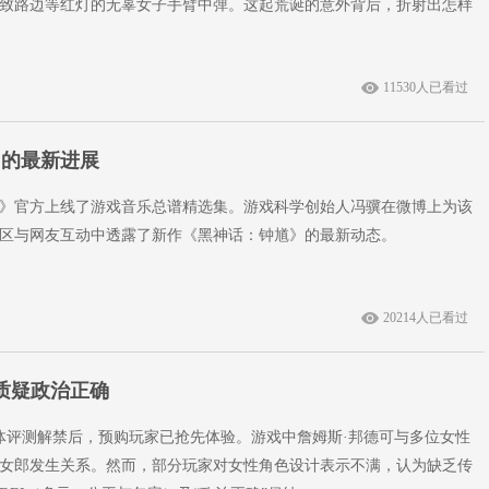
致路边等红灯的无辜女子手臂中弹。这起荒诞的意外背后，折射出怎样
11530人已看过
》的最新进展
》官方上线了游戏音乐总谱精选集。游戏科学创始人冯骥在微博上为该
区与网友互动中透露了新作《黑神话：钟馗》的最新动态。
20214人已看过
质疑政治正确
媒体评测解禁后，预购玩家已抢先体验。游戏中詹姆斯·邦德可与多位女性
女郎发生关系。然而，部分玩家对女性角色设计表示不满，认为缺乏传