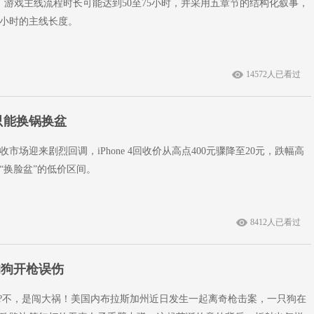
6》游戏主线流程时长可能达到50至75小时，并采用五章节的结构化叙事，
0小时的主线长度。
14572人已看过
今只能换锅换盆
市场迎来剧烈回调，iPhone 4回收价从高点400元骤降至20元，跌幅高
“换脸盆”的低价区间。
8412人已看过
狗狗开枪误伤
功?不，是闯大祸！美国内布拉斯加州近日发生一起离奇枪击案，一只狗在