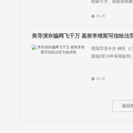
统吸引力，质疑游戏被
05-28
美导演诈骗网飞千万 基努李维斯写信给法
美国导演卡尔·林区（C
面临8至10年有期徒刑
05-28
返回