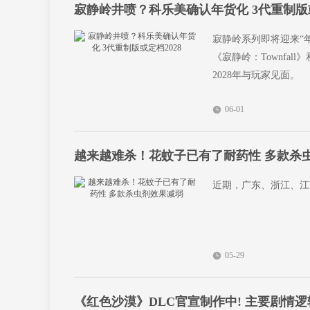
寂静岭井喷？科乐美确认年货化 3代重制版或
寂静岭系列即将迎来“
《寂静岭：Townfa
2028年与玩家见面。
06-01
越来越难杀！花蚊子已有了耐药性 多款杀
近期，广东、浙江、江
05-29
《红色沙漠》DLC官宣制作中! 主要剧情