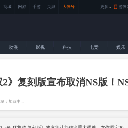
商城
网游
手游
页游
大侠号
更多
游侠
动漫
影视
科技
电竞
娱乐
2》复刻版宣布取消NS版！N
浏览量：
加载中...
ith 猛将传 复刻版》的发售计划作出重大调整。本作原定20