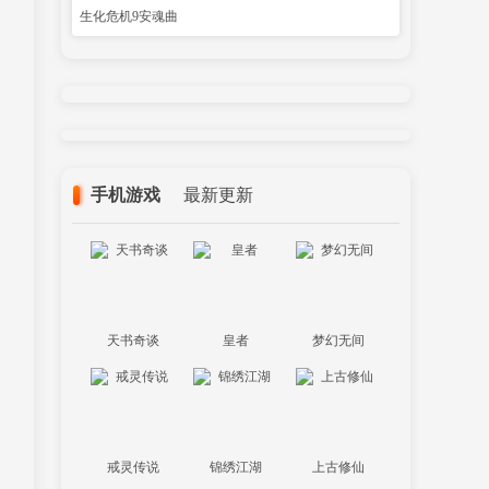
生化危机9安魂曲
手机游戏
最新更新
天书奇谈
皇者
梦幻无间
戒灵传说
锦绣江湖
上古修仙