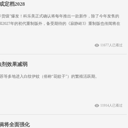
定档2028
年货级”爆发！科乐美正式确认将每年推出一款新作，除了今年发售的
ll》和2027年的初代重制版外，备受期待的《寂静岭3》重制版也传闻将在
11677人已看过
虫剂效果减弱
苏等多地进入白纹伊蚊（俗称“花蚊子”）的繁殖活跃期。
11914人已看过
逻辑将全面强化