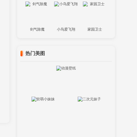
剑气除魔
小鸟爱飞翔
家园卫士
热门美图