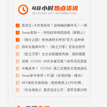
喜加五+大作骨折价！游侠喊你薅羊毛！一周
1
喜加一汇总
Steam喜加一：特别好评肉鸽游戏《夜勤人》
2
免费领取！
《骑士之路》角色身材太夸张?官方:这种身
3
材现实存在
四年长跑画句号！《影之刃零》官宣全部开
4
发完成
《影之刃零》女主全新建模亮相：眉间透露
5
清冷侠气
试镜《GTA6》60次全被无视？前作演员质疑
6
R星潜规则
今晚发布？《GTA6》第三支预告片游戏游玩
7
内容被曝
Steam多半差评！PC版《全境封锁：曙光》
8
首发翻车了
DIY装机灾难现场：散热膏挤上CPU针脚，
9
玩家看了心痛
《生化危机2》废弃设定公开：里昂克莱尔同
10
框+Boss战