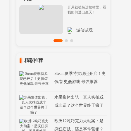
开局就被装进棺材里，看
我如何逃出生天！
游侠试玩
精彩推荐
Steam夏季特卖现已开启！史
低/新史低游戏 最强推荐
水果集体出轨，真人实拍或
成非遗？这个世界终于癫了
欧洲12吨巧克力大劫案：是
疯狂窃贼，还是事件营销？