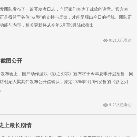
发团队发布了一篇开发者日志，向玩家们表达了诚挚的谢意。官方表
正是得益于各位“灰鬃”的支持与反馈，才能呈现出今日的样貌。团队正
功能与内容，相关更新将从今年6月至9月陆续推出！
9121人已看过
波截图公开
of Play发布会上，国产动作游戏《影之刃零》宣布将于今年夏季开启预售，同
坊创始人梁其伟发布公开信确认，原定2026年9月9日发售的《影之刃
日。
9123人已看过
星史上最长剧情