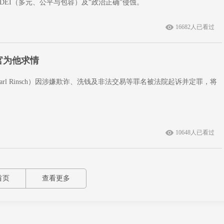
DEI（多元、公平与包容）及“政治正确”侵蚀。
16682人已看过
官为他求情
arl Rinsch）因涉嫌欺诈、洗钱及非法交易等罪名被法院起诉并定罪，将
。
10648人已看过
首页
查看更多