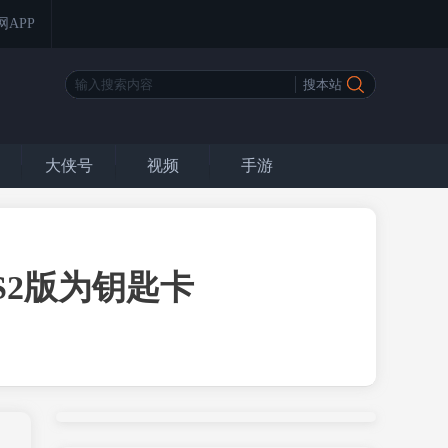
网APP
大侠号
视频
手游
S2版为钥匙卡