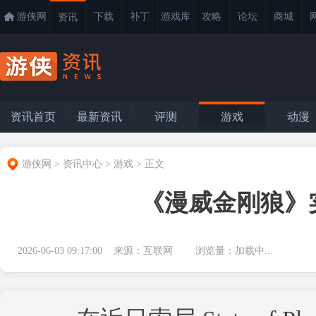
游侠网
下载
补丁
游戏库
攻略
论坛
商城
资讯
资讯首页
最新资讯
评测
游戏
动漫
游侠网
>
资讯中心
>
游戏
>
正文
《漫威金刚狼》
2026-06-03 09:17:00 来源：互联网 浏览量：
加载中...