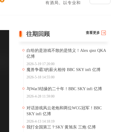
有酒局。以专业和
情怀讲述关于电竞
的杯酒故事
往期回顾
查看更多
白给的是游戏不散的是情义！Alex qiez QKA
对职业电竞
亿博
情书 亿博
2026-5-19 17:20:00
2026-2-13 14
魔兽争霸3的薪火相传 BBC SKY infi 亿博
假如重新来
书 亿博
2026-5-18 14:55:00
2026-2-12 15
与War3结缘的二十年！BBC SKY infi 亿博
又“纯”又“傲
2026-4-28 11:59:00
2026-2-12 09
对话游戏风云老炮和两位WCG冠军！BBC
星际争霸1
SKY infi 亿博
2026-2-11 14
2026-4-13 14:18:19
我打全国第三？SKY 黄旭东 三炮 亿博
星际争霸改