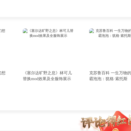
幻想
《塞尔达旷野之息》林可儿
克苏鲁百科 一生万物
替换mod效果及全服饰展示
霸泡泡：犹格·索托斯