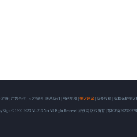
于游侠
|
广告合作
|
人才招聘
|
联系我们
|
网站地图
|
投诉建议
|
我要投稿
|
版权保护投诉
yRight © 1999-2023 ALi213.Net All Right Reserved 游侠网 版权所有 |
苏ICP备20230077