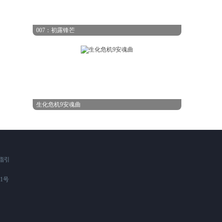
007：初露锋芒
生化危机9安魂曲
指引
91号