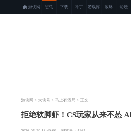
游侠网
下载
补丁
游戏库
攻略
论坛
资讯
游侠网
>
大侠号
>
马上有酒局
>
正文
拒绝软脚虾！CS玩家从来不怂 Alex 
2026-05-29 18:40:00 浏览量：
4165