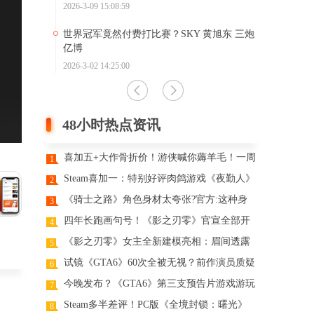
三炮
2026-3-09 15:08:59
2026-2-06 14
世界冠军竟然付费打比赛？SKY 黄旭东 三炮
电竞队网吧
亿博
需要什么
2026-3-02 14:25:00
2025-10-23 1
48小时热点资讯
喜加五+大作骨折价！游侠喊你薅羊毛！一周
1
喜加一汇总
Steam喜加一：特别好评肉鸽游戏《夜勤人》
2
免费领取！
《骑士之路》角色身材太夸张?官方:这种身
3
材现实存在
四年长跑画句号！《影之刃零》官宣全部开
4
发完成
《影之刃零》女主全新建模亮相：眉间透露
5
清冷侠气
试镜《GTA6》60次全被无视？前作演员质疑
6
R星潜规则
今晚发布？《GTA6》第三支预告片游戏游玩
7
内容被曝
Steam多半差评！PC版《全境封锁：曙光》
8