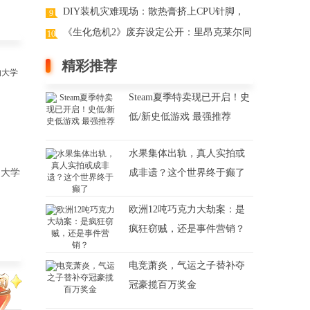
首发翻车了
DIY装机灾难现场：散热膏挤上CPU针脚，
9
玩家看了心痛
《生化危机2》废弃设定公开：里昂克莱尔同
10
框+Boss战
精彩推荐
Steam夏季特卖现已开启！史
低/新史低游戏 最强推荐
水果集体出轨，真人实拍或
的大学
成非遗？这个世界终于癫了
欧洲12吨巧克力大劫案：是
疯狂窃贼，还是事件营销？
电竞萧炎，气运之子替补夺
冠豪揽百万奖金