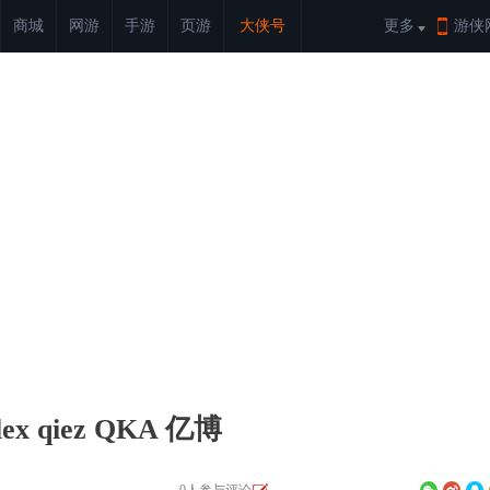
商城
网游
手游
页游
大侠号
更多
游侠
qiez QKA 亿博