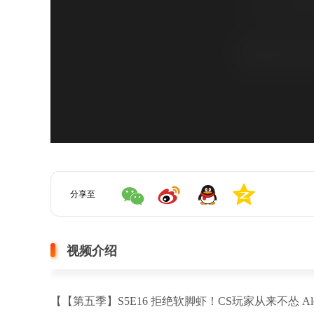
分享至
视频介绍
【【第五季】S5E16 拒绝软脚虾！CS玩家从来不怂 Alex