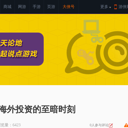
商城
网游
手游
页游
大侠号
更多
游侠
易海外投资的至暗时刻
 浏览量：
6423
0人参与评论