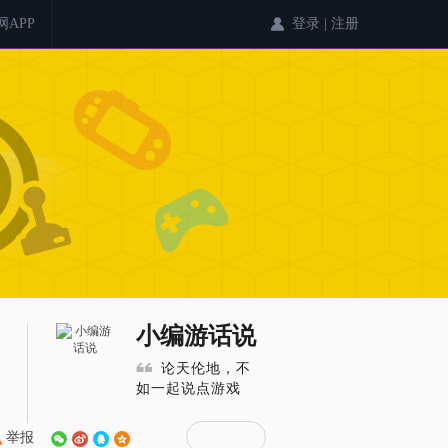
登录
|
注册
网APP
小编游话说
论天伦地，不
如一起说点游戏
举报