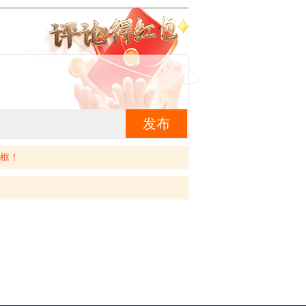
发布
框！