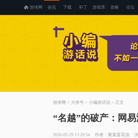
游侠网
下载
补丁
游戏库
攻略
论坛
资讯
游侠网
>
大侠号
>
小编游话说
>
正文
“名越”的破产：网
2026-05-29 13:29:54 作者：紫菜蛋花汤