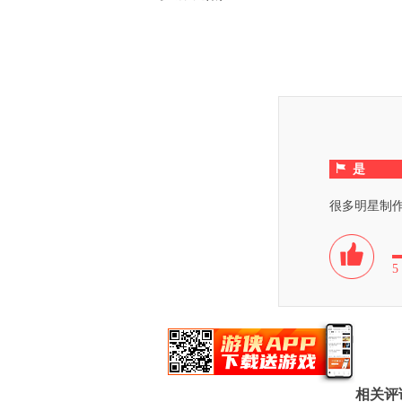
是
很多明星制
5
相关评