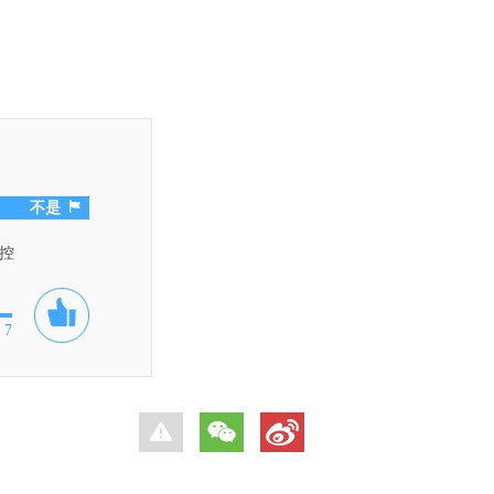
不是
控
7