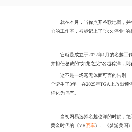
就在本月，当你点开谷歌地图，并将
心的工作室，被标记上了“永久停业”的
它就是成立于2022年1月的名越工作
并担任总裁的“如龙之父”名越稔洋，
这不是一场毫无体面可言的告别——没
个诞生了3年，在2025年TGA上放出
样化为乌有。
当初网易选择名越稔洋的时候，绝不
黄金时代的《VR
赛车
》、《梦游美国