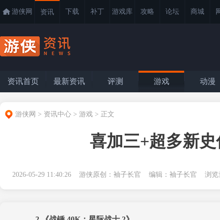
游侠网
下载
补丁
游戏库
攻略
论坛
商城
资讯
资讯首页
最新资讯
评测
游戏
动漫
游侠网
>
资讯中心
>
游戏
>
正文
喜加三+超多新
2026-05-29 11:40:26 游侠原创：袖子长官 编辑：袖子长官 浏
2.《战锤 40K：星际战士 2》