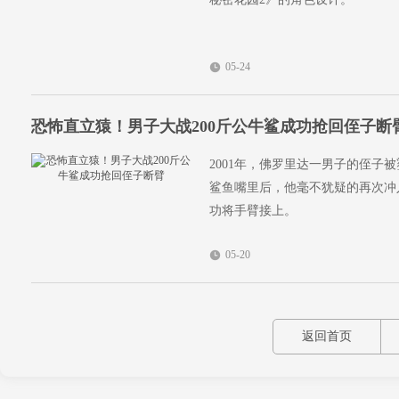
05-24
恐怖直立猿！男子大战200斤公牛鲨成功抢回侄子断
2001年，佛罗里达一男子的侄
鲨鱼嘴里后，他毫不犹疑的再次冲
功将手臂接上。
05-20
返回首页