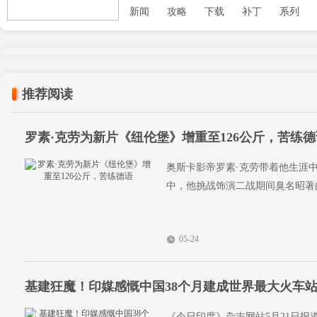
新闻
攻略
下载
补丁
系列
推荐阅读
罗素·克劳为新片《纽伦堡》增重至126公斤，苦练德
奥斯卡影帝罗素·克劳带着他生涯
中，他挑战饰演二战期间臭名昭著
05-24
基建狂魔！印媒感慨中国38个月建成世界最大火车
《今日印度》杂志网站5月21日