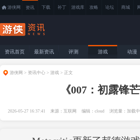
游侠网
下载
补丁
游戏库
攻略
论坛
商城
资讯
资讯首页
最新资讯
评测
游戏
动漫
游侠网
>
资讯中心
>
游戏
>
正文
《007：初露锋
2026-05-27 16:37:41 来源：互联网 编辑：cloud 浏览量：
加载中.