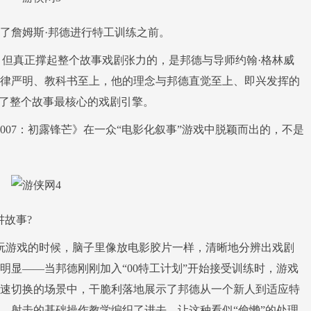
詹姆斯·邦德进行特工训练之前。
登场。但真正撑起整个故事戏剧张力的，是邦德与导师约翰·格林威
纪律严明、教科书至上，他的理念与邦德直觉至上、即兴发挥的
成了整个故事最核心的戏剧引擎。
7：初露锋芒》在一众“电影化叙事”游戏中脱颖而出的，不是
故事?
玩游戏的时候，脑子里像放电影胶片一样，清晰地分辨出戏剧
明显——当邦德刚刚加入“00特工计划”开始接受训练时，游戏
速切换的场景中，干脆利落地展示了邦德从一个新人到适应特
、射击的基础操作教学编织了进去，让这种看似“偷懒”的处理