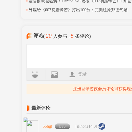
发售前就被破解！DenuvOwO攻破《007初露锋芒》D加密
外媒给《007初露锋芒》打出100分：完美还原邦德气场
20
5
评论
(
人参与 ,
条评论)
登录
注册登录游侠会员评论可获得现
最新评论
56hgf
Lv5
[iPhone14,3]