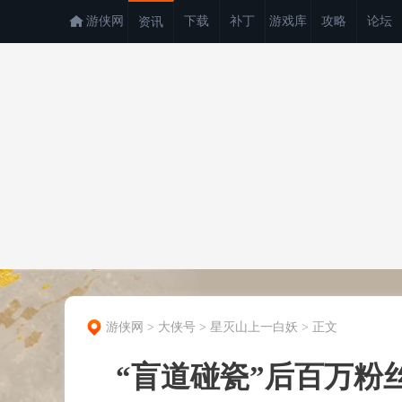
游侠网
下载
补丁
游戏库
攻略
论坛
资讯
游侠网
>
大侠号
>
星灭山上一白妖
>
正文
“盲道碰瓷”后百万粉