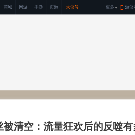
商城
网游
手游
页游
大侠号
更多
游侠
丝被清空：流量狂欢后的反噬有