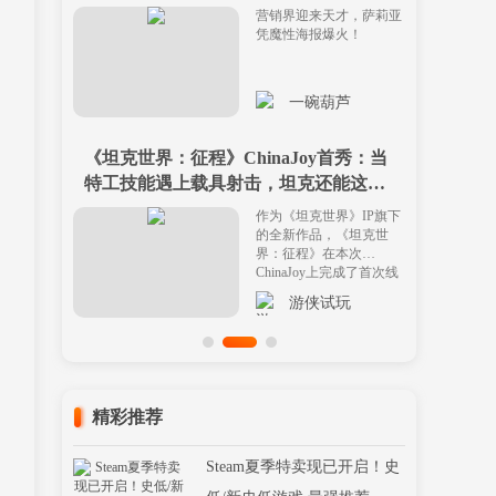
营销界迎来天才，萨莉亚
凭魔性海报爆火！
一碗葫芦
《坦克世界：征程》ChinaJoy首秀：当
特工技能遇上载具射击，坦克还能这么
开？
作为《坦克世界》IP旗下
的全新作品，《坦克世
界：征程》在本次
ChinaJoy上完成了首次线
下公开亮相。
游侠试玩
精彩推荐
Steam夏季特卖现已开启！史