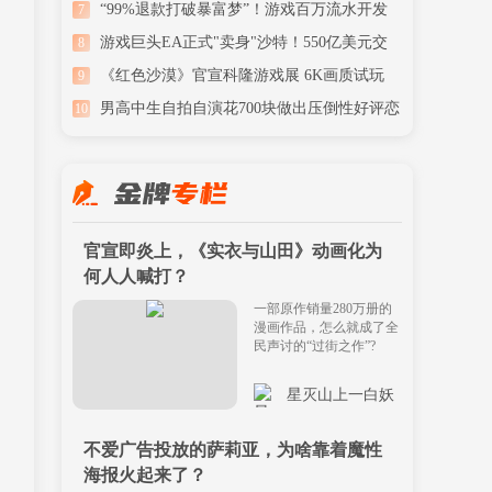
但是完成了
“99%退款打破暴富梦”！游戏百万流水开发
7
者仅赚两千
游戏巨头EA正式"卖身"沙特！550亿美元交
8
易今日达成
《红色沙漠》官宣科隆游戏展 6K画质试玩
9
+限定周边
男高中生自拍自演花700块做出压倒性好评恋
10
爱游戏！
官宣即炎上，《实衣与山田》动画化为
何人人喊打？
一部原作销量280万册的
漫画作品，怎么就成了全
民声讨的“过街之作”?
星灭山上一白妖
不爱广告投放的萨莉亚，为啥靠着魔性
海报火起来了？