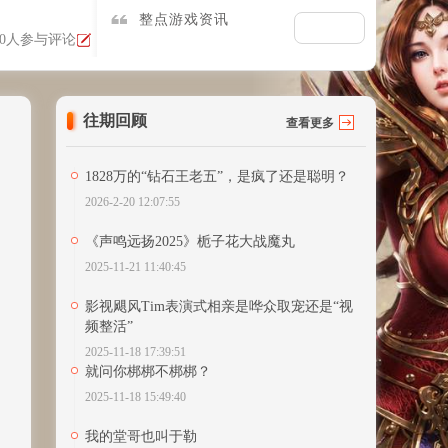
整点游戏资讯
10人参与评论
往期回顾
查看更多
1828万的“钻石王老五”，是疯了还是聪明？
2026-2-20 12:07:55
《声鸣远扬2025》栀子花大战魔丸
2025-11-21 11:40:45
影视飓风Tim表演式相亲是哗众取宠还是“视
频整活”
2025-11-18 17:39:51
就问你梆梆不梆梆？
2025-11-18 15:49:40
我的堂哥也叫于勒