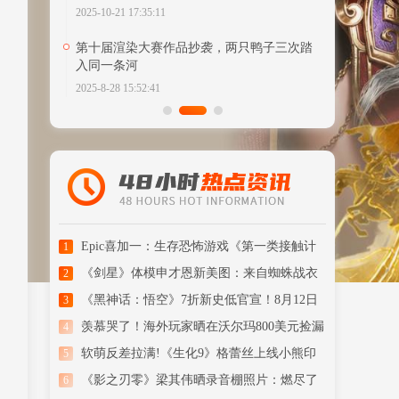
2025-10-21 17:35:11
第十届渲染大赛作品抄袭，两只鸭子三次踏
入同一条河
2025-8-28 15:52:41
Epic喜加一：生存恐怖游戏《第一类接触计
1
划》免费领!
《剑星》体模申才恩新美图：来自蜘蛛战衣
2
的致命诱惑！
《黑神话：悟空》7折新史低官宣！8月12日
3
全平台开启
羡慕哭了！海外玩家晒在沃尔玛800美元捡漏
4
的整机！
软萌反差拉满!《生化9》格蕾丝上线小熊印
5
花睡衣MOD
《影之刃零》梁其伟晒录音棚照片：燃尽了
6