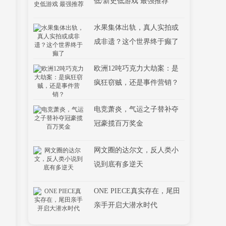
低/新史低游戏 最强推荐
水果集体出轨，真人实拍或
成非遗？这个世界终于癫了
欧洲12吨巧克力大劫案：是
疯狂窃贼，还是事件营销？
电竞萧炎，气运之子替补夺
冠豪揽百万奖金
网文圈的达尔文，反人类小
说到底有多逆天
ONE PIECE真实存在，尾田
亲手开启大潜水时代