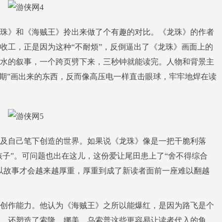
》和《海贼王》拎出来做了个有趣的对比。《龙珠》的作者
收工，正是因为这种“不耐烦”，反倒逼出了《龙珠》画面上的
水的叙事，一个跨页劈下来，三秒钟就能读完。人物和背景主
工期”画出来的东西，反而像高压电一样直击眼球，牢牢地焊在读
自己笔下创造的世界。如果说《龙珠》像是一把干脆利落
孩子”。可问题也出在这儿，这份爱让尾田患上了“舍不得综合
以故事才会越来越厚重，厚重到成了新读者面前一座难以翻越
作能力。他认为《海贼王》之所以能爆红，是因为路飞是个
，还塑造了索隆、娜美、乌索普这些更容易让读者代入的角