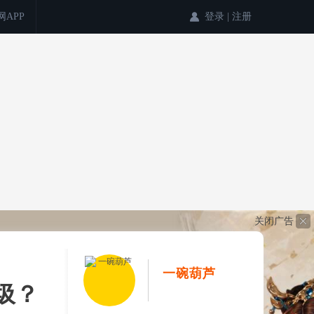
登录
|
注册
网APP
关闭广告
一碗葫芦
圾？