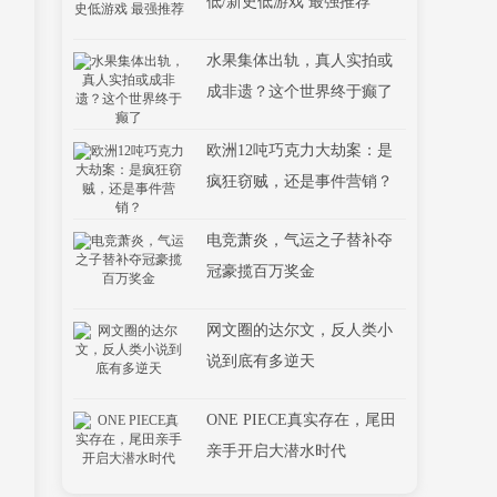
低/新史低游戏 最强推荐
水果集体出轨，真人实拍或
成非遗？这个世界终于癫了
欧洲12吨巧克力大劫案：是
疯狂窃贼，还是事件营销？
电竞萧炎，气运之子替补夺
冠豪揽百万奖金
网文圈的达尔文，反人类小
说到底有多逆天
ONE PIECE真实存在，尾田
亲手开启大潜水时代