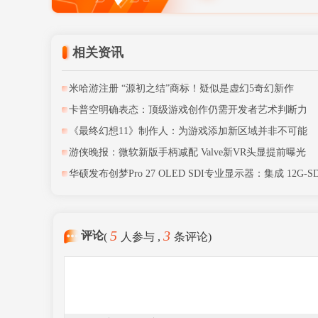
Steam喜加一：
相关资讯
今晚发布？《GT
米哈游注册 “源初之结”商标！疑似是虚幻5奇幻新作
《骑士之路》角色
卡普空明确表态：顶级游戏创作仍需开发者艺术判断力
《最终幻想11》制作人：为游戏添加新区域并非不可能
游侠晚报：微软新版手柄减配 Valve新VR头显提前曝光
华硕发布创梦Pro 27 OLED SDI专业显示器：集成 12G-SD
内置色度计
5
3
评论
(
人参与 ,
条评论)