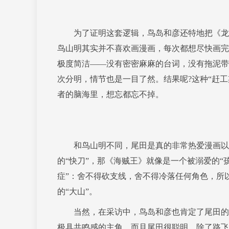
为了证明这套逻辑，鸟岛和彦还特地把《龙珠
鸟山明其实并不喜欢画漫画，每次都想尽快画完
极度简洁——没有密密麻麻的台词，没有拖泥带
次分明，情节也是一目了然。结果呢?这种“赶
者的脑海里，想忘都忘不掉。
和鸟山明不同，尾田是真的非常热爱漫画以及
的“快刀”，那《海贼王》就像是一个被溺爱的“
症”：舍不得砍支线，舍不得冷落任何角色，所
的“大山”。
当然，在采访中，鸟岛和彦也肯定了尾田的创
极具共鸣感的主角，而且尾田很聪明，除了路飞