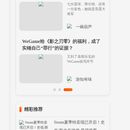
七分嚣张、两分猖、还有
一分姿色；她就是雷霆大
将军
一碗葫芦
WeGame给《影之刃零》的福利，成了
实锤自己“罪行”的证据？
又到了喜闻乐见的
WeGame挨骂环节
游知有味
精彩推荐
Steam夏季特卖现已开启！史