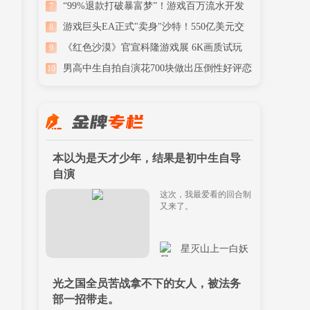
但是完成了
“99%退款打破暴富梦”！游戏百万流水开发
7
者仅赚两千
游戏巨头EA正式"卖身"沙特！550亿美元交
8
易今日达成
《红色沙漠》官宣科隆游戏展 6K画质试玩
9
+限定周边
男高中生自拍自演花700块做出压倒性好评恋
10
爱游戏！
本以为是天才少年，结果是初中生自导
自演
这次，我最爱看的回合制
又来了。
星灭山上一白妖
光之国全员苦战拿不下的女人，被法务
部一招带走。