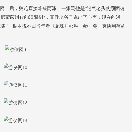
上后，舆论直接炸成两派：一派骂他是“过气老头的顽固偏
数据蒙蔽时代的清醒剂”，直呼老爷子说出了心声：现在的漫
拖三集”，根本找不回当年看《龙珠》那种一拳干翻、爽快利落的