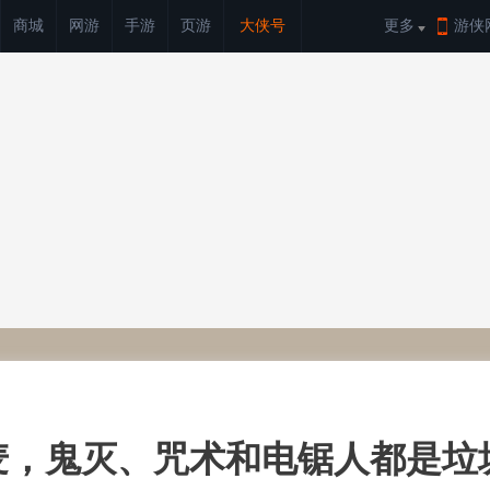
商城
网游
手游
页游
大侠号
更多
游侠
麦，鬼灭、咒术和电锯人都是垃