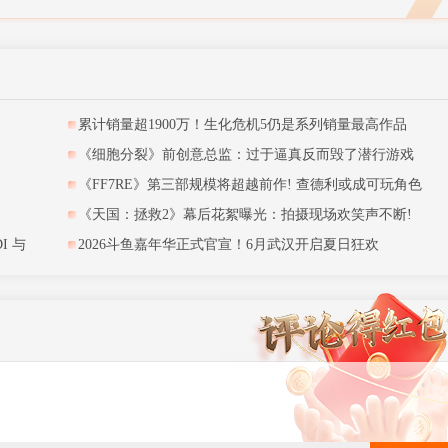
特别好评肉鸽游戏《夜勤人》免费领取！
A6》第三支预告片游戏游玩内容被曝
累计销量超1900万！生化危机5仍是系列销量最高作品
身材太夸张?官方:这种身材现实存在
《细胞分裂》前创意总监：过于逼真反而毁了潜行游戏
《FF7RE》第三部规模将超越前作! 查德利或成可玩角色
《天国：拯救2》幕后花絮曝光：拍摄现场欢笑声不断!
I 与
2026斗鱼嘉年华正式官宣！6月武汉开启夏日狂欢