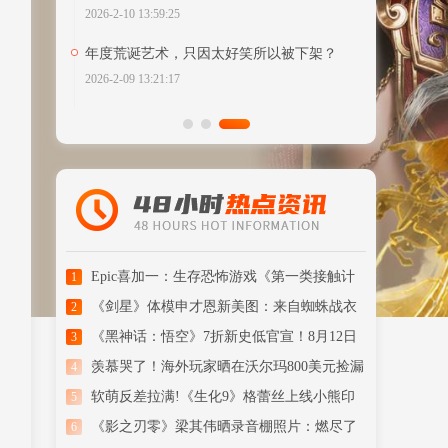
2026-2-10 13:59:25
年度荒诞艺术，只因太好笑所以被下架？
2026-2-09 13:21:17
Epic喜加一：生存恐怖游戏《第一类接触计
1
划》免费领!
《剑星》体模申才恩新美图：来自蜘蛛战衣
2
的致命诱惑！
《黑神话：悟空》7折新史低官宣！8月12日
3
全平台开启
羡慕哭了！海外玩家晒在沃尔玛800美元捡漏
4
的整机！
软萌反差拉满!《生化9》格蕾丝上线小熊印
5
花睡衣MOD
《影之刃零》梁其伟晒录音棚照片：燃尽了
6