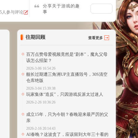
分享关于游戏的趣
事
5人参与评论
往期回顾
查看更多
百万点赞母爱视频竟然是“剧本”，魔丸父母
该怎么招架？
2026-3-06 16:54:26
舰长过期遭三角洲UP主直播毁号，30S清空
仓库绝版
2026-3-04 15:39:38
玩家集体“造反”，只因游戏反派太过迷人
2026-2-26 10:36:26
成立15年，只为今朝？春晚迎来最严厉的父
亲
2026-2-16 20:14:43
AI春晚？这波贪了，应该留到大年三十看的