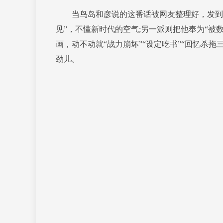
当鸟岛和彦说的这番话被网友整理好，发到网
见”，不懂新时代的空气;另一派则把他奉为“被
画，动不动就“战力崩坏”“设定吃书”“回忆杀
劲儿。