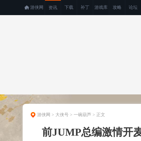
游侠网
下载
补丁
游戏库
攻略
论坛
资讯
游侠网
>
大侠号
>
一碗葫芦
>
正文
前JUMP总编激情开