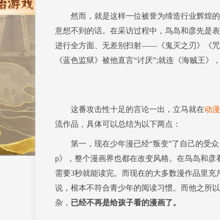
然而，就是这样一位被誉为缔造行业辉煌的“
意想不到的话。在采访过程中，鸟岛和彦先是表
进行全方面、无差别扫射——《鬼灭之刃》《咒
《蓝色监狱》被他直言“讨厌”;就连《海贼王》
这番攻击性十足的言论一出，立马就在
动漫
流作品，具体可以总结为以下两点：
第一，现在少年漫已经“叛变”了自己的受众，
p》，整个漫画界也都在改变风格。在鸟岛和彦
需要3秒就能读完。而现在的大多数漫作品里充
说，根本不符合青少年的阅读习惯。而他之所以
杂，
已经不再是给孩子看的漫画了。