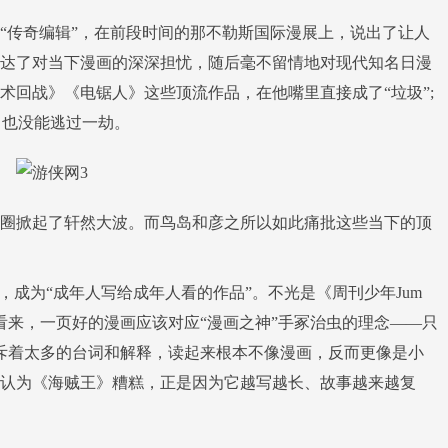
传奇编辑”，在前段时间的那不勒斯国际漫展上，说出了让人
达了对当下漫画的深深担忧，随后毫不留情地对现代知名日漫
术回战》《电锯人》这些顶流作品，在他嘴里直接成了“垃圾”;
，也没能逃过一劫。
圈掀起了轩然大波。而鸟岛和彦之所以如此痛批这些当下的顶
成为“成年人写给成年人看的作品”。不光是《周刊少年Jum
看来，一页好的漫画应该对应“漫画之神”手冢治虫的理念——只
斥着太多的台词和解释，读起来根本不像漫画，反而更像是小
认为《海贼王》糟糕，正是因为它越写越长、故事越来越复