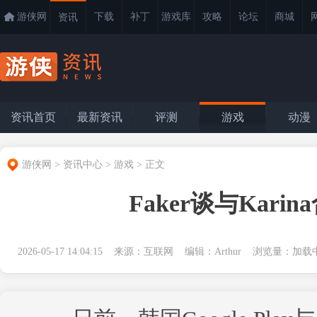
游侠网
下载
补丁
游戏库
攻略
论坛
商城
资讯
资讯首页
最新资讯
评测
游戏
动漫
游侠网
>
资讯中心
>
游戏
>
正文
Faker谈与Ka
2026-05-17 14:04:15 来源：互联网 编辑：Arthur 浏览量：
加载中