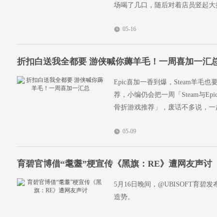
场喝了几口，随后对着店员竖起大
05-16
折扣白送我全都要 游侠喊你薅羊毛！一周喜加一汇
Epic喜加一香到爆，Steam羊
荐，小编仍会把一周「Steam与E
骨折游戏推荐」，废话不多说，一
05-09
育碧官博借“耄耋”梗宣传《黑旗：RE》遭网友声讨
5月16日晚间，@UBISOFT育
造势。