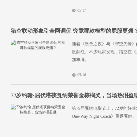
05-17
猎空联动形象引全网调侃 究竟哪款模型的屁股更翘
随着《堡垒之夜》与《守望先锋》
度翻红。不少玩家发现，猎空在《
加丰满。
05-16
72岁约翰·屈伏塔获戛纳荣誉金棕榈奖，当场热泪盈
第79届戛纳电影节上，72岁的好莱坞
One-Way Night Coach》重返戛纳。