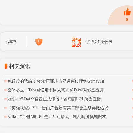
0
分享至
扫描关注游侠网
相关资讯
免兵役的诱惑！Viper正面冲击亚运席位硬钢Gumayusi
全体起立！Tabe回忆那个男人真能和Faker对线五五开
冠军中单Doinb官宣正式停播！曾切割LOL跨圈直播
《英雄联盟》Faker告白广告还有第二部更主动再掀热议
AI助手“豆包”与LPL选手互动猜人，胡乱猜测笑翻网友