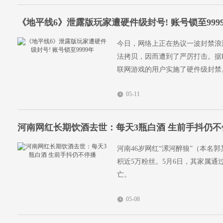
《地平线6》泄露版玩家遭硬件级封号! 账号锁至999
今日，网络上正在热议一波封禁浪
法拷贝，因而遭到了严厉打击。据R
联网游戏的用户实施了硬件级封禁
05-11
河南网红长期饮酒去世：每天3瓶白酒 生前手抖仍不
河南46岁网红“漯河醉狼”（本名
积近5万粉丝。5月6日，其家属
亡。
05-08