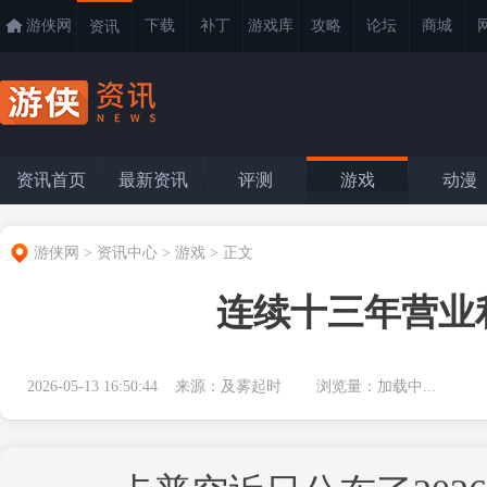
游侠网
下载
补丁
游戏库
攻略
论坛
商城
资讯
资讯首页
最新资讯
评测
游戏
动漫
游侠网
>
资讯中心
>
游戏
>
正文
连续十三年营业利
2026-05-13 16:50:44 来源：及雾起时 浏览量：
加载中...