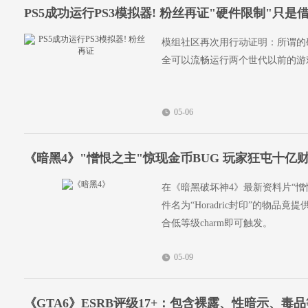
PS5成功运行PS3模拟器! 粉丝再证"硬件限制"只是
模组社区再次用行动证明：所谓的硬件
全可以流畅运行两个世代以前的游
05-06
《暗黑4》"憎恨之主"惊现金币BUG 玩家狂屯十亿
在《暗黑破坏神4》最新资料片“憎
件名为“Horadric封印”的物品竟
合低等级charm即可触发。
05-09
《GTA6》ESRB评级17+：包含裸露、性暗示、毒