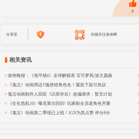
0
分享至
扫描关注游侠网
相关资讯
游侠晚报：《地平线6》全球解锁表 宝可梦风/波主题曲
《鬼泣》动画周边T恤拼错角色名！紧急下架引热议
鬼泣动画制作人回应《识质存在》改编请求：暂无计划
《生化危机10》曝克莱尔回归! 玩家盼全员老角色齐聚
《鬼泣》动画第二季现已上线！IGN为其点赞 评分8分