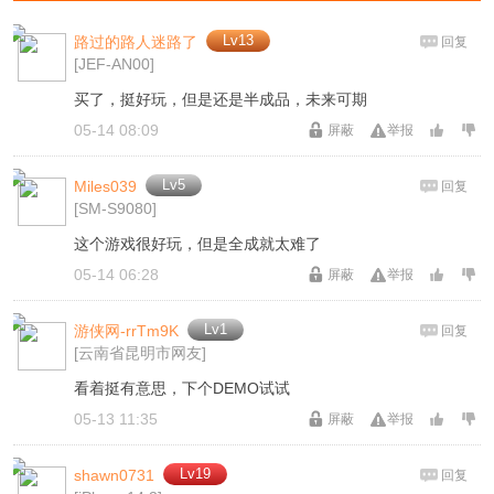
Lv13
路过的路人迷路了
回复
[JEF-AN00]
买了，挺好玩，但是还是半成品，未来可期
05-14 08:09
屏蔽
举报
Lv5
Miles039
回复
[SM-S9080]
这个游戏很好玩，但是全成就太难了
05-14 06:28
屏蔽
举报
Lv1
游侠网-rrTm9K
回复
[云南省昆明市网友]
看着挺有意思，下个DEMO试试
05-13 11:35
屏蔽
举报
Lv19
shawn0731
回复