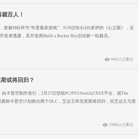
再裁百人！
报道，曾被M站评为“年度最差游戏”、IGN仅给出4分差评的《心之眼》，近
者透露，其开发商Build a Rocket Boy启动新一轮裁员。
6442人已看过
里斯或将回归？
普空制作发行，2月27日登陆PC/PS5/Switch2/XSX平台。据The
，最新泄露称卡普空计划推出两个DLC，艾达王和克里斯将回归，但艾达王与里
15806人已看过