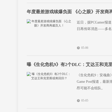
年度最差游戏续爆负面 《心之眼》开发商
近日，据PCGamer
日再传坏消息——多名开发
05-06
曝《生化危机9》有2个DLC：艾达王和克
《生化危机9：安魂曲》由卡
Game Post报道
昂可能不会组队。
05-05