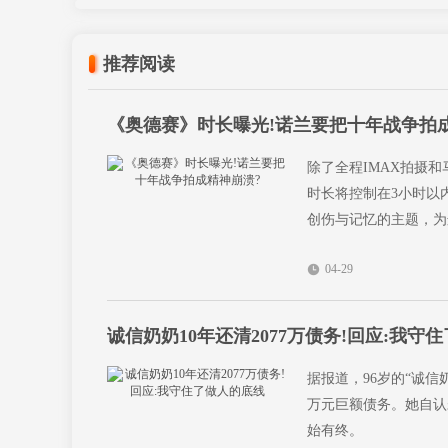
推荐阅读
《奥德赛》时长曝光!诺兰要把十年战争拍
除了全程IMAX拍摄
时长将控制在3小时以
创伤与记忆的主题，为
04-29
诚信奶奶10年还清2077万债务!回应:我守
据报道，96岁的“诚信奶
万元巨额债务。她自认
始有终。