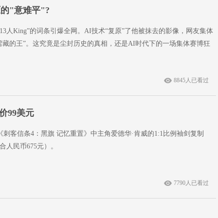
原的"意难平"?
第13人King”的词条引爆全网。AI技术“复原”了他被抹去的影像，网友集体
雪藏的王”。这究竟是尘封历史的真相，还是AI时代下的一场集体赛博狂
8845人已看过
价99美元
布了《刺客信条4：黑旗 记忆重置》中主角爱德华·肯威的1:1比例袖剑复制
合人民币675元）。
7790人已看过