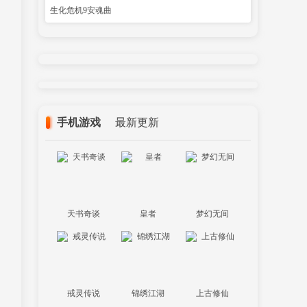
生化危机9安魂曲
手机游戏
最新更新
天书奇谈
皇者
梦幻无间
戒灵传说
锦绣江湖
上古修仙