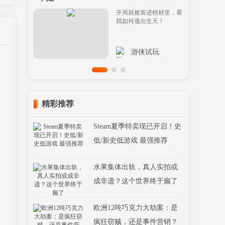
开局就被装进棺材里，看
我如何逃出生天！
游侠试玩
精彩推荐
Steam夏季特卖现已开启！史
低/新史低游戏 最强推荐
水果集体出轨，真人实拍或
成非遗？这个世界终于癫了
欧洲12吨巧克力大劫案：是
疯狂窃贼，还是事件营销？