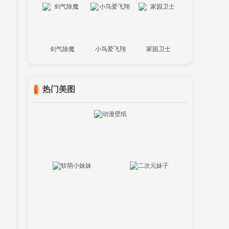
剑气除魔
小鸟爱飞翔
家园卫士
热门美图