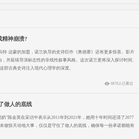
成精神崩溃?
和马特·达蒙的加盟，诺兰执导的史诗巨作《奥德赛》还有更多惊喜。影片
内，并延续导演标志性的非线性叙事风格。这次诺兰更将深入探讨时间、
这部古典史诗注入现代心理学的深度。
6878人已看过
住了做人的底线
奶”陈金英在采访中表示从2011年到2021年，她用十年时间还清了2077
未做惊天动地大事，仅仅是守住了做人的底线，确保每一份承诺都能有