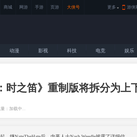
商城
网游
手游
页游
大侠号
更多
游侠
动漫
影视
科技
电竞
娱乐
：时之笛》重制版将拆分为上
浏览量：
加载中...
eTheHate后，内幕人士Nash Weedle披露了详细信