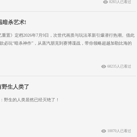
8283人已看过
温暗杀艺术!
忆重置》定档2026年7月9日，次世代画质与玩法革新引爆潜行热潮。借此
款必玩“暗杀神作”，从蒸汽朋克到赛博谍战，带你领略超越加勒比海的
68235人已看过
有野生人类了
：野生的人类居然已经灭绝了！
10070人已看过