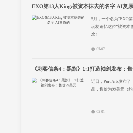
EXO第13人King:被资本抹去的名字 AI复
5月，一个名为“EXO
玩梗追忆这位“被资本
欢?
05-07
《刺客信条4：黑旗》1:1打造袖剑发布：售
近日，PureArts发
品，售价为99美元（约
05-01