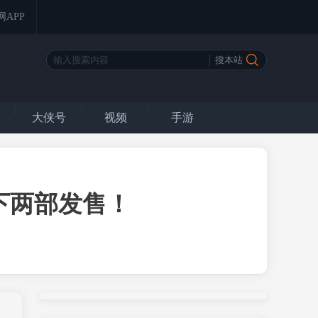
网APP
大侠号
视频
手游
下两部发售！