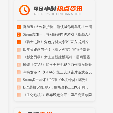
喜加五+大作骨折价！游侠喊你薅羊毛！一周
1
喜加一汇总
Steam喜加一：特别好评肉鸽游戏《夜勤人》
2
免费领取！
《骑士之路》角色身材太夸张?官方:这种身
3
材现实存在
四年长跑画句号！《影之刃零》官宣全部开
4
发完成
《影之刃零》女主全新建模亮相：眉间透露
5
清冷侠气
试镜《GTA6》60次全被无视？前作演员质疑
6
R星潜规则
今晚发布？《GTA6》第三支预告片游戏游玩
7
内容被曝
Steam多半差评！PC版《全境封锁：曙光》
8
首发翻车了
DIY装机灾难现场：散热膏挤上CPU针脚，
9
玩家看了心痛
《生化危机2》废弃设定公开：里昂克莱尔同
10
框+Boss战