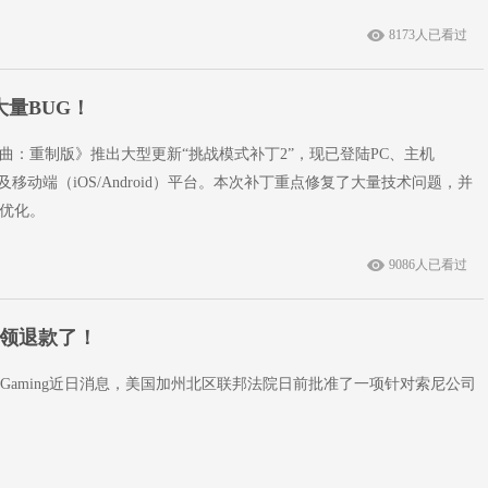
8173人已看过
量BUG！
曲：重制版》推出大型更新“挑战模式补丁2”，现已登陆PC、主机
Xbox）及移动端（iOS/Android）平台。本次补丁重点修复了大量技术问题，并
优化。
9086人已看过
能领退款了！
iderGaming近日消息，美国加州北区联邦法院日前批准了一项针对索尼公司