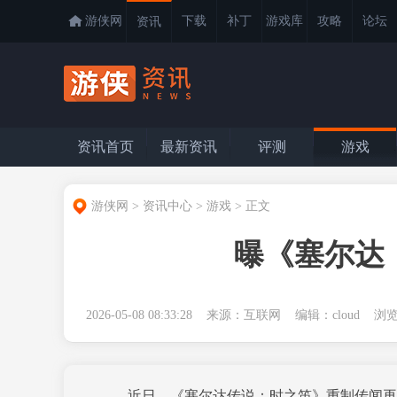
游侠网
下载
补丁
游戏库
攻略
论坛
资讯
资讯首页
最新资讯
评测
游戏
游侠网
>
资讯中心
>
游戏
>
正文
曝《塞尔达
2026-05-08 08:33:28 来源：互联网 编辑：cloud 
近日，《塞尔达传说：时之笛》重制传闻再起，继Nat