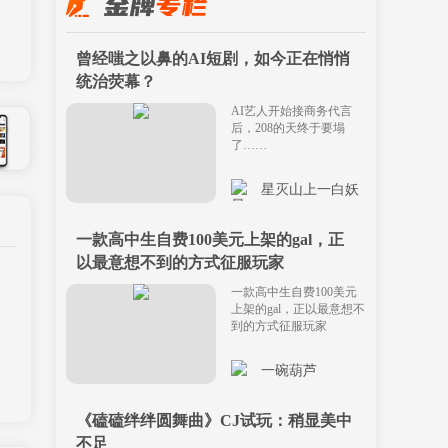
曾经嗤之以鼻的AI短剧，如今正在悄悄
统治荧幕？
AI艺人开始接商务代言
后，208的天终于要塌
了……
星灭山上一白妖
一款高中生自费100美元上架的gal，正
以最意想不到的方式征服玩家
一款高中生自费100美元
上架的gal，正以最意想不
到的方式征服玩家
一碗葫芦
《磕磕绊绊圆舞曲》CJ试玩：稍显美中
不足