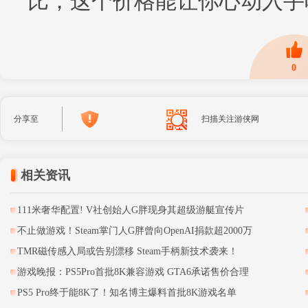
比，这个价格能让你心动入手
0
分享至
扫描关注游侠网
相关资讯
111米奢华配置! V社创始人G胖现身其超级游艇宣传片
不止做游戏！Steam掌门人G胖曾向OpenAI捐款超2000万
TMR磁传感入局或告别漂移 Steam手柄新技术袭来！
游戏晚报：PS5Pro首批8K兼容游戏 GTA6承诺售价合理
PS5 Pro终于能8K了！知名博主爆料首批8K游戏名单