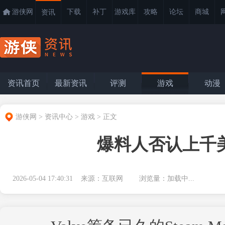
游侠网
下载
补丁
游戏库
攻略
论坛
商城
资讯
资讯首页
最新资讯
评测
游戏
动漫
游侠网
>
资讯中心
>
游戏
>
正文
爆料人否认上千美元
2026-05-04 17:40:31 来源：互联网 浏览量：
加载中...