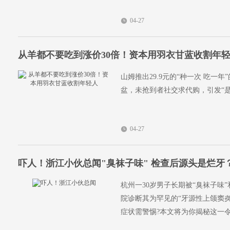
04-27
从羊都不要吃到涨价30倍！资本用羽衣甘蓝收割年
山姆推出29.9元的“种一次 吃
盆，未抢到者社交求代购，引发“
04-27
吓人！浙江小伙总闻"臭袜子味" 检查后源头是烂牙
杭州一30岁男子长期被“臭袜子味
院诊断其为罕见的“牙源性上颌窦炎
症状需警惕?本文将为你揭秘这一