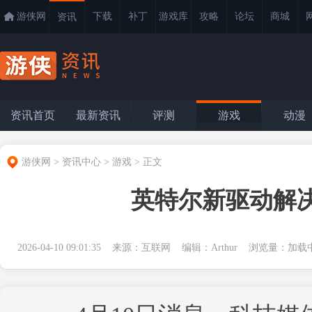
游侠网
下载
补丁
游戏库
攻略
论坛
商城
资讯
资讯首页
最新资讯
评测
游戏
动漫
游侠网
>
资讯中心
>
游戏
>
正文
英特尔新驱动解
2026-04-10 09:01:35 来源：互联网 编辑：Arthur 浏览量：
加载中