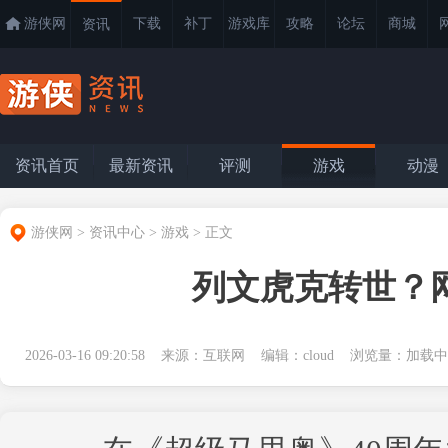
游侠网
下载
补丁
游戏库
攻略
论坛
商城
资讯
资讯首页
最新资讯
评测
游戏
动漫
游侠网
>
资讯中心
>
游戏
>
正文
列文虎克转世？
2026-03-16 09:20:58 来源：互联网 编辑：cloud 浏览量：
加载中.