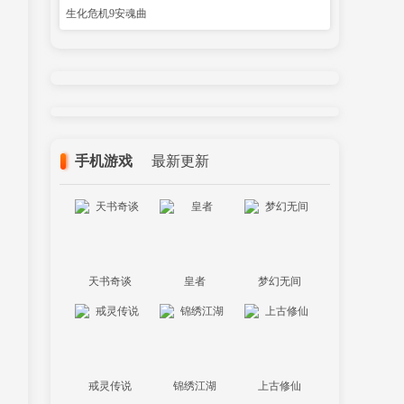
生化危机9安魂曲
手机游戏
最新更新
天书奇谈
皇者
梦幻无间
戒灵传说
锦绣江湖
上古修仙