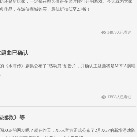
历还是新玩家，一定都在挑选值得在这时候打开的游戏。今天就为大家
典作品，在游侠商城购买，最低折扣低至2.7折！
34878人已看过
主题曲已确认
的《水浒传》剧集公布了“感动篇”预告片，并确认主题曲将是MISIA演唱
。
13933人已看过
国拯救》等
XGP的网友呢？就在昨天，Xbox官方正式公布了2月XGP的新增游戏阵