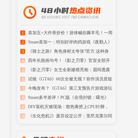
喜加五+大作骨折价！游侠喊你薅羊毛！一周
1
喜加一汇总
Steam喜加一：特别好评肉鸽游戏《夜勤人》
2
免费领取！
《骑士之路》角色身材太夸张?官方:这种身
3
材现实存在
四年长跑画句号！《影之刃零》官宣全部开
4
发完成
《影之刃零》女主全新建模亮相：眉间透露
5
清冷侠气
试镜《GTA6》60次全被无视？前作演员质疑
6
R星潜规则
今晚发布？《GTA6》第三支预告片游戏游玩
7
内容被曝
Steam多半差评！PC版《全境封锁：曙光》
8
首发翻车了
DIY装机灾难现场：散热膏挤上CPU针脚，
9
玩家看了心痛
《生化危机2》废弃设定公开：里昂克莱尔同
10
框+Boss战