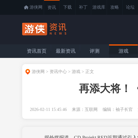
游侠网
下载
补丁
游戏库
攻略
论坛
资讯
资讯首页
最新资讯
评测
游戏
游侠网
>
资讯中心
>
游戏
>
正文
再添大将！
2026-02-11 15:45:46 来源：互联网 编辑：袖子长
据外媒报道，CD Projekt RED近期通过