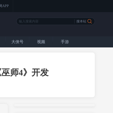
网APP
大侠号
视频
手游
巫师4》开发