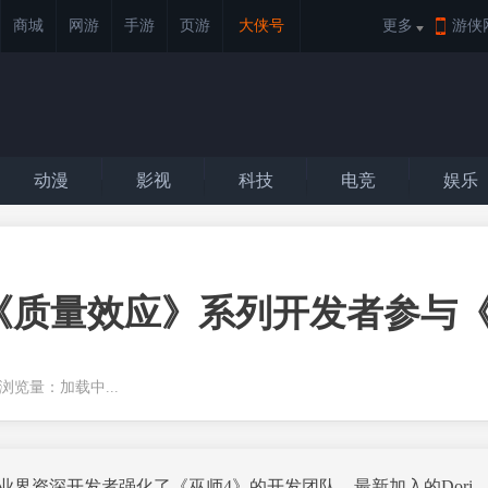
商城
网游
手游
页游
大侠号
更多
游侠
动漫
影视
科技
电竞
娱乐
《质量效应》系列开发者参与《
官 浏览量：
加载中...
引入业界资深开发者强化了《巫师4》的开发团队。最新加入的Dori