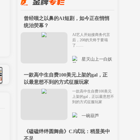
曾经嗤之以鼻的AI短剧，如今正在悄悄
统治荧幕？
AI艺人开始接商务代言
后，208的天终于要塌
了……
星灭山上一白妖
一款高中生自费100美元上架的gal，正
以最意想不到的方式征服玩家
一款高中生自费100美元
上架的gal，正以最意想不
到的方式征服玩家
一碗葫芦
《磕磕绊绊圆舞曲》CJ试玩：稍显美中
不足