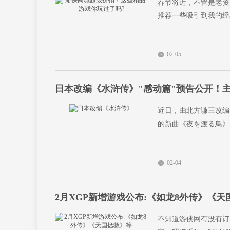
春节将近，不管是老资
推荐一些吸引到我的经
02-05
日本改编《水浒传》"感动篇"预告公开！
近日，由北方谦三改编
的新曲《夜を渡る鳥》
02-04
2月XGP新增游戏公布:《如龙8外传》《天
不知道游侠网有没有订阅