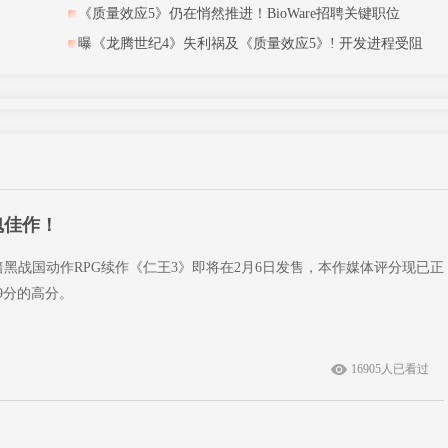
《质量效应5》仍在悄然推进！BioWare招聘关键职位
曝《龙腾世纪4》失利祸及《质量效应5》! 开发进程受阻
类魂佳作！
开发的暗黑战国动作RPG续作《仁王3》即将在2月6日发售，本作媒体评分现已正
9分的高分。
16905人已看过