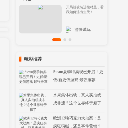
开局就被装进棺材里，看
我如何逃出生天！
游侠试玩
精彩推荐
Steam夏季特卖现已开启！史
低/新史低游戏 最强推荐
水果集体出轨，真人实拍或
成非遗？这个世界终于癫了
欧洲12吨巧克力大劫案：是
疯狂窃贼，还是事件营销？