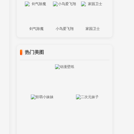
剑气除魔
小鸟爱飞翔
家园卫士
热门美图