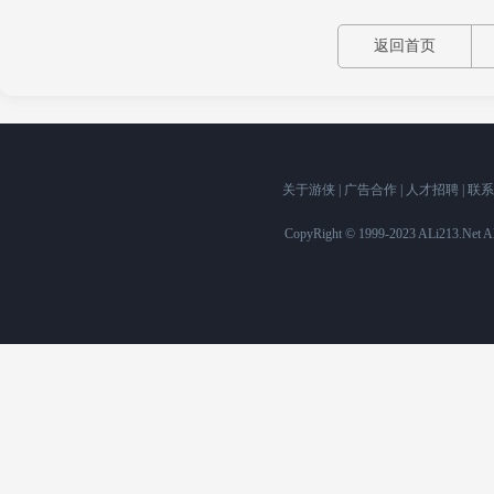
板在材料上运用了高阶8层PCB基
化，还升级了全新的X3D Turbo
返回首页
参数优化配置，我们已迫不及待开
关于游侠
|
广告合作
|
人才招聘
|
联系
CopyRight © 1999-2023 ALi213.Ne