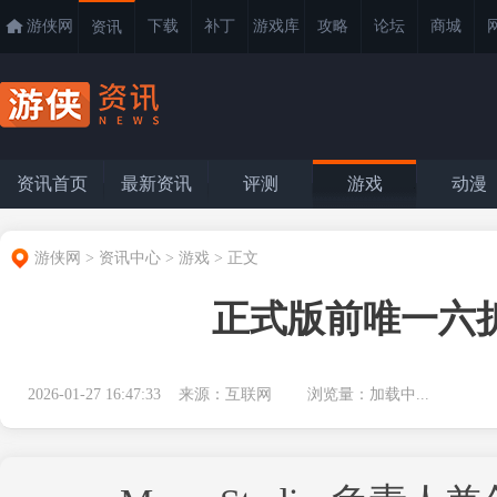
游侠网
下载
补丁
游戏库
攻略
论坛
商城
资讯
资讯首页
最新资讯
评测
游戏
动漫
游侠网
>
资讯中心
>
游戏
>
正文
正式版前唯一六折
2026-01-27 16:47:33 来源：互联网 浏览量：
加载中...