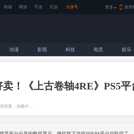
商城
网游
手游
页游
大侠号
更多
游侠
动漫
影视
科技
电竞
娱乐
卖！《上古卷轴4RE》PS5
官 浏览量：
加载中...
利奥特在领英平台分享的数据显示，微软旗下游戏IP在PS平台均取得了