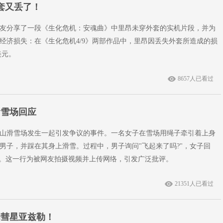
套又丢了！
友分享了一段《生化危机：安魂曲》中里昂未穿外套的实机片段，并为
经济损失：在《生化危机4/9》两部作品中，里昂因丢失外套所造成的损
美元。
8657人已看过
滑雪场回应
山滑雪场发生一起引发争议的事件。一名女子在雪场用绳子牵引着上身
男子，并踩在其身上滑雪。过程中，男子询问"飞起来了吗?"，女子回
"。这一行为被网友拍摄视频并上传网络，引发广泛批评。
21351人已看过
的彗星亚兹勒！