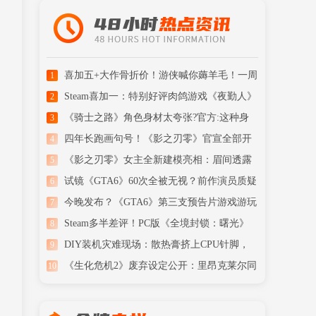
喜加五+大作骨折价！游侠喊你薅羊毛！一周
1
喜加一汇总
Steam喜加一：特别好评肉鸽游戏《夜勤人》
2
免费领取！
《骑士之路》角色身材太夸张?官方:这种身
3
材现实存在
四年长跑画句号！《影之刃零》官宣全部开
4
发完成
《影之刃零》女主全新建模亮相：眉间透露
5
清冷侠气
试镜《GTA6》60次全被无视？前作演员质疑
6
R星潜规则
今晚发布？《GTA6》第三支预告片游戏游玩
7
内容被曝
Steam多半差评！PC版《全境封锁：曙光》
8
首发翻车了
DIY装机灾难现场：散热膏挤上CPU针脚，
9
玩家看了心痛
《生化危机2》废弃设定公开：里昂克莱尔同
10
框+Boss战