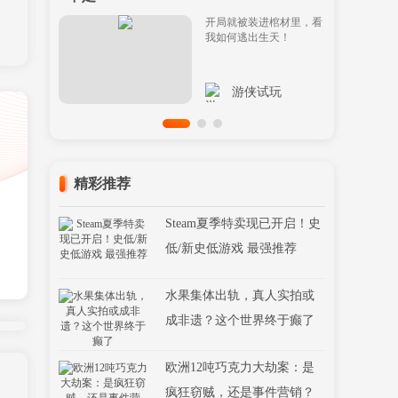
开局就被装进棺材里，看
我如何逃出生天！
游侠试玩
精彩推荐
Steam夏季特卖现已开启！史
低/新史低游戏 最强推荐
水果集体出轨，真人实拍或
成非遗？这个世界终于癫了
欧洲12吨巧克力大劫案：是
疯狂窃贼，还是事件营销？