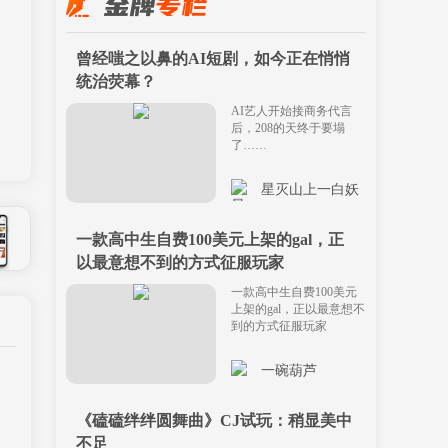
曾经嗤之以鼻的AI短剧，如今正在悄悄
统治荧幕？
AI艺人开始接商务代言
后，208的天终于要塌
了……
星灭山上一白妖
一款高中生自费100美元上架的gal，正
以最意想不到的方式征服玩家
一款高中生自费100美元
上架的gal，正以最意想不
到的方式征服玩家
一碗葫芦
《磕磕绊绊圆舞曲》CJ试玩：稍显美中
不足