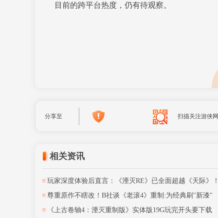
目前的跨平台热度，仍有待观察。
分享至
扫描关注游侠
相关资讯
玩家深度体验后直言：《湮灭RE》已全面超越《天际》
尊重原作不瞎改！B社谈《老滚4》重制:为经典刷"新漆"
《上古卷轴4：湮灭重制版》实体版19G玩完开头要下载