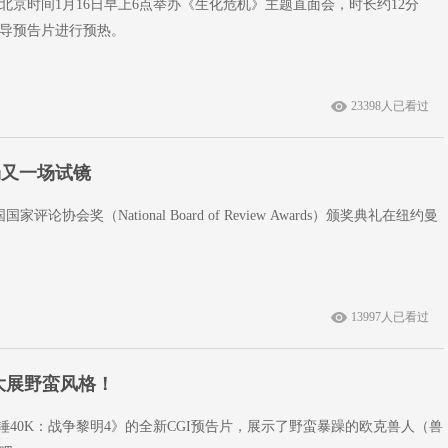
北京时间1月16日早上6点举办《生化危机》主题直面会，时长约12分
导预告片进行预热。
23398人已看过
场又一场试镜
评论协会奖（National Board of Review Awards）颁奖典礼在纽约曼
13997人已看过
大展野蛮风格！
锤40K：战争黎明4》的全新CGI预告片，展示了野蛮暴躁的欧克兽人（兽