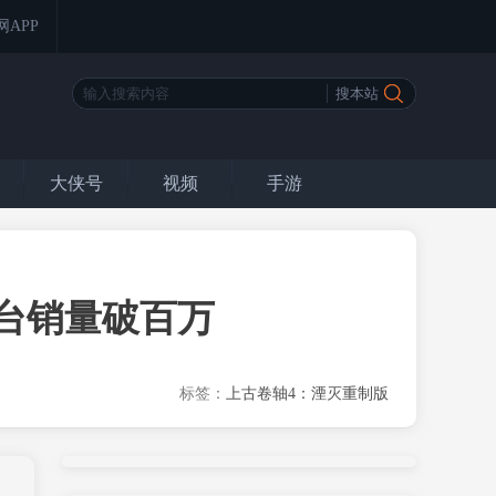
网APP
大侠号
视频
手游
平台销量破百万
标签：
上古卷轴4：湮灭重制版