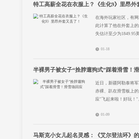
特工高薪全花在衣服上？《生化9》里昂外
在海外玩家社区，有网
此计算了他在外套上的
失估计至少为1849.95
01-18
半裸男子被女子“拴脖遛狗式”踩着滑雪！
近日，新疆阿勒泰将军
赤裸、趴在滑雪板上的
应"飞起来啦！好玩！
01-09
马斯克小女儿起名灵感：《艾尔登法环》