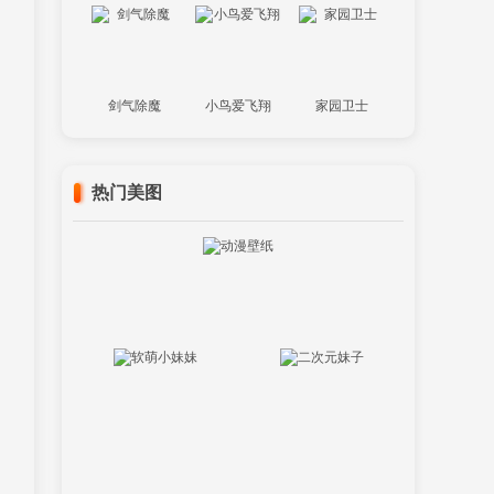
剑气除魔
小鸟爱飞翔
家园卫士
热门美图