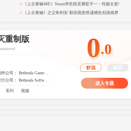
《上古卷轴4RE》Steam评价跌至褒贬不一：性能太差!
《上古卷轴》之父朱利安·勒菲因患癌遗憾告别游戏界
0
灭重制版
.0
emastered
虾说
购买
制作公司： Bethesda Game Studios, Virtuos
发行公司： Bethesda Softworks
进入专题
系列
视频