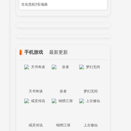
生化危机9安魂曲
手机游戏
最新更新
天书奇谈
皇者
梦幻无间
戒灵传说
锦绣江湖
上古修仙