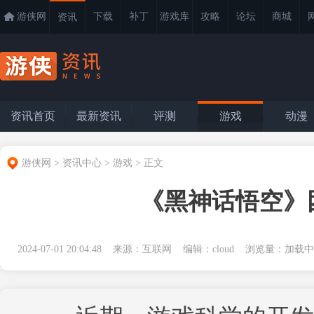
游侠网
下载
补丁
游戏库
攻略
论坛
商城
资讯
资讯首页
最新资讯
评测
游戏
动漫
游侠网
>
资讯中心
>
游戏
>
正文
《黑神话悟空》
2024-07-01 20:04:48 来源：互联网 编辑：cloud 浏览量：
加载中.