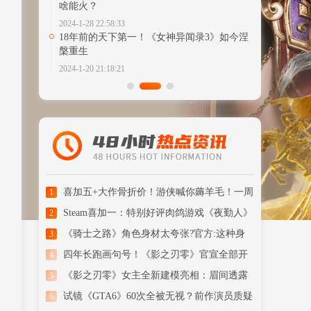
啥能火？
2024-1-28 22:58:33
18年前的天下第一！《女神异闻录3》如今涅
槃重生
2024-1-20 21:18:21
喜加五+大作骨折价！游侠喊你薅羊毛！一周
1
喜加一汇总
Steam喜加一：特别好评肉鸽游戏《夜勤人》
2
免费领取！
《骑士之路》角色身材太夸张?官方:这种身
3
材现实存在
四年长跑画句号！《影之刃零》官宣全部开
4
发完成
《影之刃零》女主全新建模亮相：眉间透露
5
清冷侠气
试镜《GTA6》60次全被无视？前作演员质疑
6