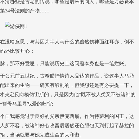
不清哪些是古老的传说，哪些是后来的同人，哪些是万恶资本
第34号法则的产物……
在没啥意思，与其因为半人马什么的黯然伤神面红耳赤，倒不
码还比较开心：
脉，那不好意思，只能说历史上这问题本身也是一笔烂账。
于公元前五世纪，古希腊抒情诗人品达的作品，说这半人马乃
配出来的生物——确实有够乱的，但我想还是有必要提一下，
情才决定反向模仿宙斯的，只是因为他“既不被人类又不被诸神的
一群母马里寻找爱的归宿;
个自我感觉过于良好的父亲伊克西翁。作为特萨利的国王，这
人所不容，被诸神好心收留后居然还色胆包天到打起了赫拉的
拒，当场就要与她完成生命的大和谐。