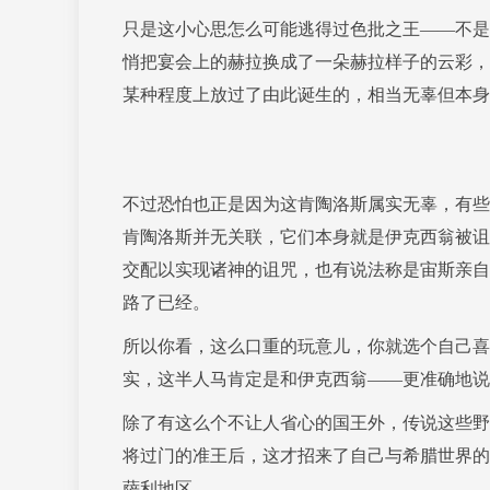
只是这小心思怎么可能逃得过色批之王——不是
悄把宴会上的赫拉换成了一朵赫拉样子的云彩，
某种程度上放过了由此诞生的，相当无辜但本身
不过恐怕也正是因为这肯陶洛斯属实无辜，有些
肯陶洛斯并无关联，它们本身就是伊克西翁被诅
交配以实现诸神的诅咒，也有说法称是宙斯亲自
路了已经。
所以你看，这么口重的玩意儿，你就选个自己喜
实，这半人马肯定是和伊克西翁——更准确地说
除了有这么个不让人省心的国王外，传说这些野
将过门的准王后，这才招来了自己与希腊世界的
萨利地区。