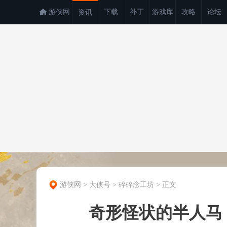
游侠网
下载
补丁
游戏库
攻略
论坛
资讯
游侠网
>
大侠号
>
碎碎念工坊
>
正文
奇形怪状的半人马