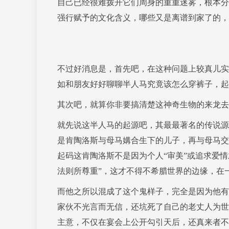
自己已经很难拨开它们周身的重重迷雾，根本分
强行赋予的文化含义，哪些又是离谱到家了的，
不过好消息是，首先吧，在这种问题上较真儿实
如和朋友好好聊聊半人马究竟该怎么穿裤子，起
其次吧，就算你非要搞清楚这神奇生物的来龙去
就先说这半人马的起源吧，其最最著名的传说源
是肯陶洛斯与母马媾合生下的儿子，再与母马交
起码这肯陶洛斯不是因为个人“审美”或追求爱
法则所尊重”，这才不得不希腊世界的边缘，在
而他之所以混成了这个鬼样子，完全是因为他有
家伙不光言而无信，还坑死了自己的老丈人为世
主意，不仅在宴会上公开勾引天后，还真来者不