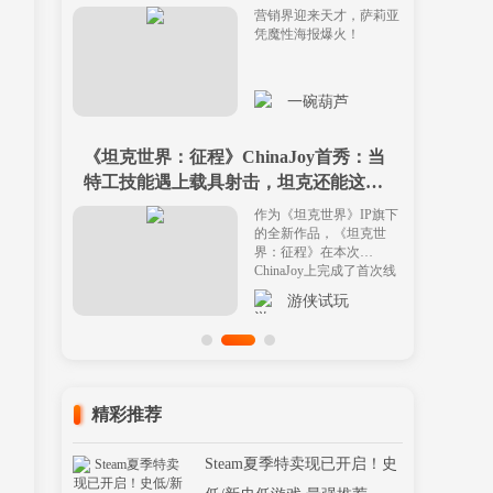
营销界迎来天才，萨莉亚
凭魔性海报爆火！
一碗葫芦
《坦克世界：征程》ChinaJoy首秀：当
特工技能遇上载具射击，坦克还能这么
开？
作为《坦克世界》IP旗下
的全新作品，《坦克世
界：征程》在本次
ChinaJoy上完成了首次线
下公开亮相。
游侠试玩
精彩推荐
Steam夏季特卖现已开启！史