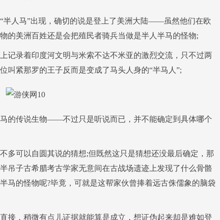
“半人马”出现，确切的说是登上了美洲大陆——虽然他们在欧
物的美洲百姓还是会把殖民者骑兵当做是半人半马的怪物;
上记录着印度河文明与米索不达不米亚的激烈交流，只不过两
位叫紧那罗的王子反而是变成了马头人身的“半马人”;
马的传说生物——不过只是听说而已，并不能确定到具体哪个
不多可以自圆其说的猜想;但既然这只是猜想还没最后确定，那
半吊子古希腊考古学家无意间在古战场遗迹上发现了什么骨骼
半马的怪物呢?毕竟，可就是这帮家伙曾捧着远古侏儒象的脑袋
直接，稍微有点儿证据就能算是成立，想证伪起来却是难如登