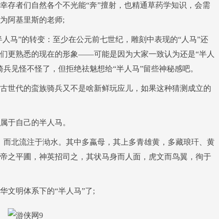
幸存者们自然各个不光能“奔”擅射，也精通草药学知识，会需
为阿基里斯的老师;
半人马”的转变：至少在公元前七世纪，雕刻中表现的“人马”还
们更熟悉的现在的形象——可能是因为大家一致认为还是“半人
骑兵见怪不怪了，但拒绝祛魅想给“半人马”留些神秘感吧。
古世代的蛮族骑兵又不是啥新鲜玩应儿，如果这种猜测成立的
属于自己的半人马。
，而北流注于泑水。其中多蠃母，其上多青雄黄，多藏琅玕、黄
帝之平圃，神英招司之，其状马身而人面，虎文而鸟翼，徇于
文明体系下的“半人马”了;