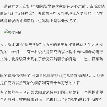
，是诸神之王宙斯的法眼呢?早在这家伙色迷心窍前，宙斯就悄
随后顺利“捉奸在席”，将这国王打入烈焰地狱永受煎熬，也在
就是错误的肯陶洛斯，也称得上是以儆效尤了。
人，就比如说“历史学家”西西里的迪奥多罗斯就认为半人马和
咒的儿子们——有一种说法是伊克西翁不得不自己和母马进行
上阵，化身骏马出现在了伊克西翁妻子的身边……恩，轻车熟
欢的说法信信得了;可如果说非要找到点儿啥依据的话……那确
是伊克西翁所统治的特萨利有着千丝万缕的关联：
蛮至极的半人马还曾大闹后来特萨利国王的婚礼，企图拐走即
全面敌对，被彻底击败后，也被赶出了(传说中)世代生活的特