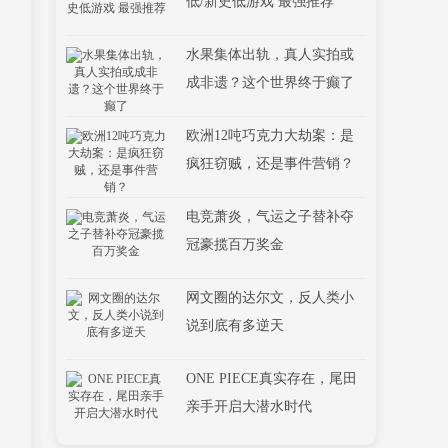
低/新史低游戏 最强推荐
水果集体出轨，真人实拍或
成非遗？这个世界终于癫了
欧洲12吨巧克力大劫案：是
疯狂窃贼，还是事件营销？
电竞萧炎，气运之子替补夺
冠豪揽百万奖金
网文圈的达尔文，反人类小
说到底有多逆天
ONE PIECE真实存在，尾田
亲手开启大潜水时代