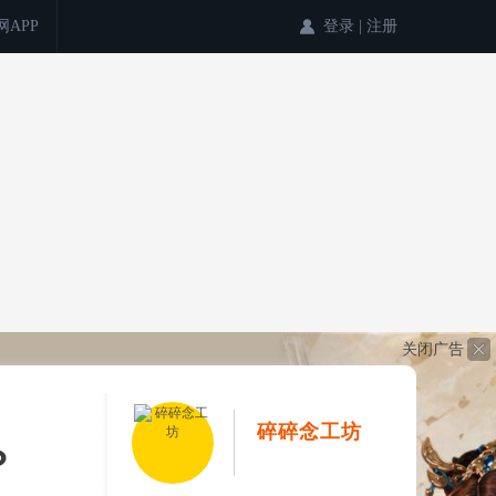
登录
|
注册
网APP
关闭广告
碎碎念工坊
？