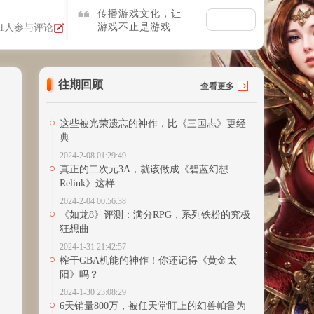
传播游戏文化，让
游戏不止是游戏
1人参与评论
往期回顾
查看更多
这些被光荣遗忘的神作，比《三国志》更经
典
2024-2-08 01:29:49
真正的二次元3A，就该做成《碧蓝幻想
Relink》这样
2024-2-04 00:56:38
《如龙8》评测：满分RPG，系列铁粉的究极
狂想曲
2024-1-31 21:42:57
榨干GBA机能的神作！你还记得《黄金太
阳》吗？
2024-1-30 23:08:29
6天销量800万，被任天堂盯上的幻兽帕鲁为