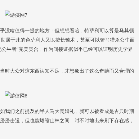
乎没啥值得一提的地方：但想想看哈，特萨利可以算是马其顿
;而世居于此的色萨利人又以擅长骑术，甚至可以骑马猎杀公牛而
杀死公牛者”完美契合，作为间接证据似乎已经可以证明历史学界
当时大众对这东西认知不足，才想象出了这么奇葩而又合理的
如我们之前提及的半人马大闹婚礼，就可以被看成是古典时期
屡屡击退，但也能蜷缩山林之间，时不时地出来刷下存在感，