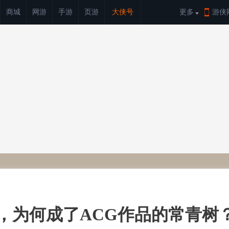
商城
网游
手游
页游
大侠号
更多
游侠
，为何成了ACG作品的常青树