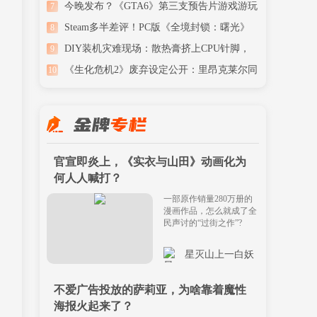
R星潜规则
今晚发布？《GTA6》第三支预告片游戏游玩
7
内容被曝
Steam多半差评！PC版《全境封锁：曙光》
8
首发翻车了
DIY装机灾难现场：散热膏挤上CPU针脚，
9
玩家看了心痛
《生化危机2》废弃设定公开：里昂克莱尔同
10
框+Boss战
官宣即炎上，《实衣与山田》动画化为
何人人喊打？
一部原作销量280万册的
漫画作品，怎么就成了全
民声讨的“过街之作”?
星灭山上一白妖
不爱广告投放的萨莉亚，为啥靠着魔性
海报火起来了？